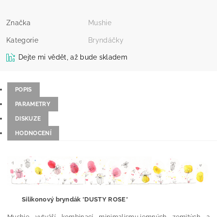
Značka
Mushie
Kategorie
Bryndáčky
Dejte mi vědět, až bude skladem
POPIS
PARAMETRY
DISKUZE
HODNOCENÍ
Silikonový bryndák *DUSTY ROSE*
Mushie vytváří kombinací minimalismu,jemných zemitých a