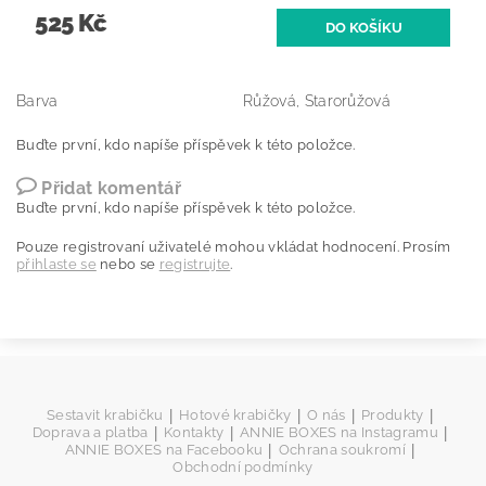
525 Kč
Barva
Růžová, Starorůžová
Buďte první, kdo napíše příspěvek k této položce.
Přidat komentář
Buďte první, kdo napíše příspěvek k této položce.
Pouze registrovaní uživatelé mohou vkládat hodnocení. Prosím
přihlaste se
nebo se
registrujte
.
|
|
|
|
Sestavit krabičku
Hotové krabičky
O nás
Produkty
|
|
|
Doprava a platba
Kontakty
ANNIE BOXES na Instagramu
|
|
ANNIE BOXES na Facebooku
Ochrana soukromí
Obchodní podmínky