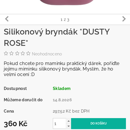
1
z 3
Silikonový bryndák *DUSTY
ROSE*
Neohodnoceno
Pokud chcete pro maminku praktický dárek, pořiďte
jejímu miminku silikonový bryndák. Myslím, že ho
velmi ocení :D
Dostupnost
Skladem
Můžeme doručit do
14.8.2026
Cena
297,52 Kč bez DPH
360 Kč