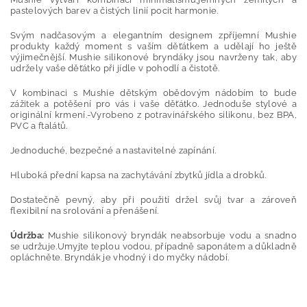
pastelových barev a čistých linií pocit harmonie.
Svým nadčasovým a elegantním designem zpříjemní Mushie
produkty každý moment s vaším děťátkem a udělají ho ještě
výjimečnější. Mushie silikonové bryndáky jsou navrženy tak, aby
udržely vaše děťátko při jídle v pohodlí a čistotě.
V kombinaci s Mushie dětským obědovým nádobím to bude
zážitek a potěšení pro vás i vaše děťátko. Jednoduše stylové a
originální krmení.-Vyrobeno z potravinářského silikonu, bez BPA,
PVC a ftalátů.
Jednoduché, bezpečné a nastavitelné zapínání.
Hluboká přední kapsa na zachytávání zbytků jídla a drobků.
Dostatečně pevný, aby při použití držel svůj tvar a zároveň
flexibilní na srolování a přenášení.
Údržba:
Mushie silikonový bryndák neabsorbuje vodu a snadno
se udržuje.Umyjte teplou vodou, případně saponátem a důkladně
opláchněte. Bryndák je vhodný i do myčky nádobí.