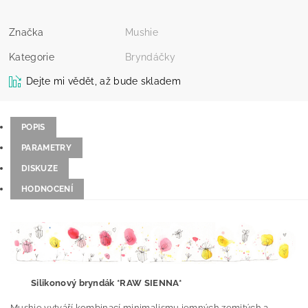
Značka
Mushie
Kategorie
Bryndáčky
Dejte mi vědět, až bude skladem
POPIS
PARAMETRY
DISKUZE
HODNOCENÍ
Silikonový bryndák *RAW SIENNA*
Mushie vytváří kombinací minimalismu,jemných zemitých a