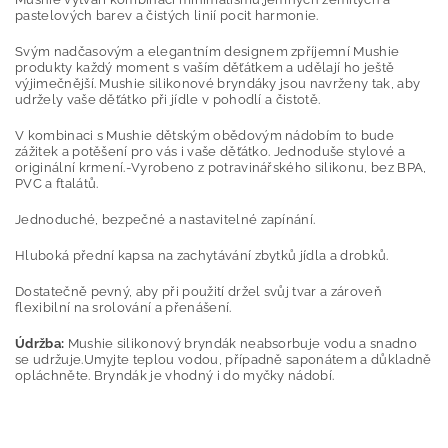
pastelových barev a čistých linií pocit harmonie.
Svým nadčasovým a elegantním designem zpříjemní Mushie
produkty každý moment s vaším děťátkem a udělají ho ještě
výjimečnější. Mushie silikonové bryndáky jsou navrženy tak, aby
udržely vaše děťátko při jídle v pohodlí a čistotě.
V kombinaci s Mushie dětským obědovým nádobím to bude
zážitek a potěšení pro vás i vaše děťátko. Jednoduše stylové a
originální krmení.-Vyrobeno z potravinářského silikonu, bez BPA,
PVC a ftalátů.
Jednoduché, bezpečné a nastavitelné zapínání.
Hluboká přední kapsa na zachytávání zbytků jídla a drobků.
Dostatečně pevný, aby při použití držel svůj tvar a zároveň
flexibilní na srolování a přenášení.
Údržba:
Mushie silikonový bryndák neabsorbuje vodu a snadno
se udržuje.Umyjte teplou vodou, případně saponátem a důkladně
opláchněte. Bryndák je vhodný i do myčky nádobí.