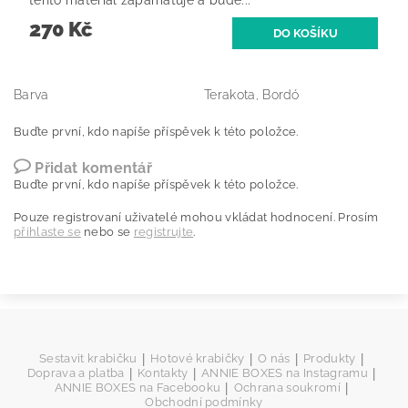
tento materiál zapamatuje a bude...
270 Kč
Barva
Terakota, Bordó
Buďte první, kdo napíše příspěvek k této položce.
Přidat komentář
Buďte první, kdo napíše příspěvek k této položce.
Pouze registrovaní uživatelé mohou vkládat hodnocení. Prosím
přihlaste se
nebo se
registrujte
.
|
|
|
|
Sestavit krabičku
Hotové krabičky
O nás
Produkty
|
|
|
Doprava a platba
Kontakty
ANNIE BOXES na Instagramu
|
|
ANNIE BOXES na Facebooku
Ochrana soukromí
Obchodní podmínky