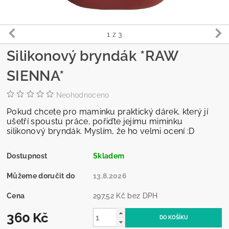
1
z 3
Silikonový bryndák *RAW
SIENNA*
Neohodnoceno
Pokud chcete pro maminku praktický dárek, který jí
ušetří spoustu práce, pořiďte jejímu miminku
silikonový bryndák. Myslím, že ho velmi ocení :D
Dostupnost
Skladem
Můžeme doručit do
13.8.2026
Cena
297,52 Kč bez DPH
360 Kč