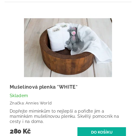
Mušelínová plenka *WHITE*
Skladem
Značka:
Annies World
Dopřejte miminkům to nejlepší a pořiďte jim a
maminkám mušelínovou plenku. Skvělý pomocník na
cesty i na doma.
280 Kč