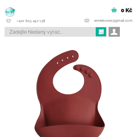
0 Kč
annieboxes@gmail.com
+420 603 457 138