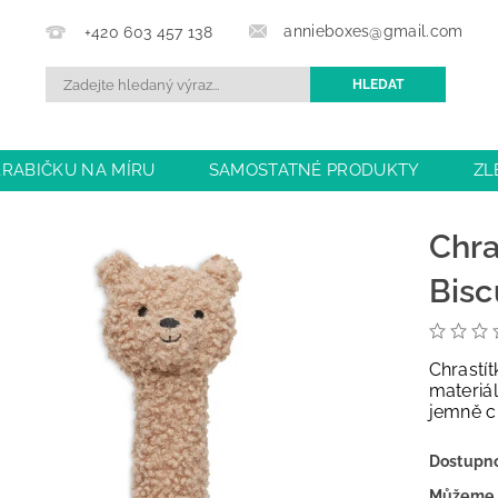
annieboxes@gmail.com
+420 603 457 138
KRABIČKU NA MÍRU
SAMOSTATNÉ PRODUKTY
ZL
BCHODU
DOPRAVA A PLATBA
OBCHODNÍ PODMÍN
Chra
Bisc
Chrastí
materiá
jemně c
Dostupn
Můžeme 