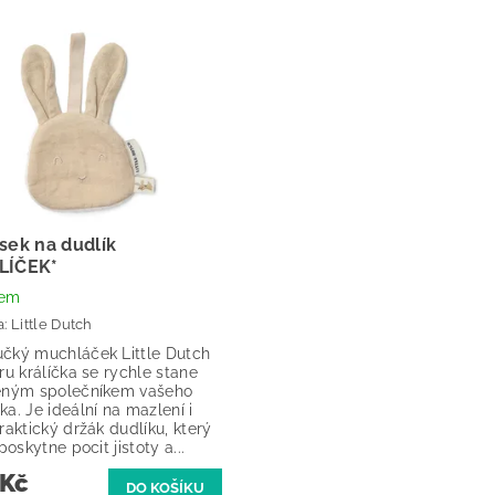
sek na dudlík
LÍČEK*
dem
a:
Little Dutch
čký muchláček Little Dutch
ru králíčka se rychle stane
eným společníkem vašeho
a. Je ideální na mazlení i
raktický držák dudlíku, který
 poskytne pocit jistoty a...
 Kč