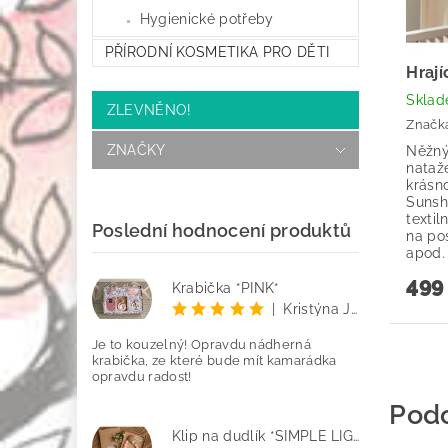
Hygienické potřeby
PŘÍRODNÍ KOSMETIKA PRO DĚTI
Hraj
Skla
ZLEVNĚNO!
Značk
ZNAČKY
Něžný
nataž
krásn
Sunsh
textil
Poslední hodnocení produktů
na po
apod.
499
Krabička *PINK*
|
Kristýna Jenčo
Je to kouzelný! Opravdu nádherná
krabička, ze které bude mít kamarádka
opravdu radost!
Pod
Klip na dudlík *SIMPLE LIGHT PINK*