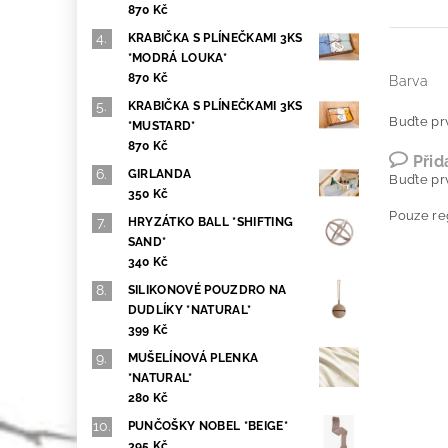
870 Kč
KRABIČKA S PLÍNEČKAMI 3KS
*MODRÁ LOUKA*
870 Kč
Barva
KRABIČKA S PLÍNEČKAMI 3KS
Buďte prv
*MUSTARD*
870 Kč
Přid
GIRLANDA
Buďte prv
350 Kč
Pouze re
HRYZÁTKO BALL *SHIFTING
SAND*
340 Kč
SILIKONOVÉ POUZDRO NA
DUDLÍKY *NATURAL*
399 Kč
MUŠELÍNOVÁ PLENKA
*NATURAL*
280 Kč
PUNČOŠKY NOBEL *BEIGE*
395 Kč