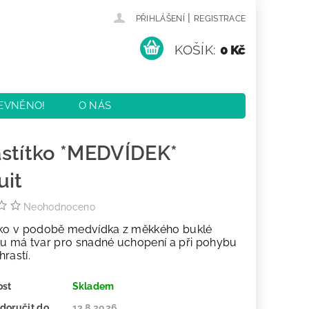
|
PŘIHLÁŠENÍ
REGISTRACE
KOŠÍK:
0 Kč
EVNĚNO!
O NÁS
KY
KONTAKTY
stítko *MEDVÍDEK*
uit
Neohodnoceno
tko v podobě medvídka z měkkého buklé
lu má tvar pro snadné uchopení a při pohybu
hrastí.
ost
Skladem
doručit do
13.8.2026