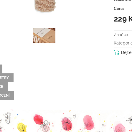
Cena
229 
Značka
Kategori
Dejte
ETRY
ZE
CENÍ