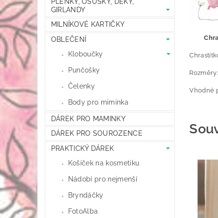
PLENKY, OSUŠKY, DEKY,
GIRLANDY
MILNÍKOVÉ KARTIČKY
Chra
OBLEČENÍ
Kloboučky
Chrastít
Punčošky
Rozměry:
Čelenky
Vhodné p
Body pro miminka
DÁREK PRO MAMINKY
Souv
DÁREK PRO SOUROZENCE
PRAKTICKÝ DÁREK
Košíček na kosmetiku
Nádobí pro nejmenší
Bryndáčky
FotoAlba