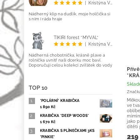
|
Kristýna Vetyšková
Nádherný klip na dudlík, moje holčička si
s ním i ráda hraje
TIKIRI forest *MÝVAL*
|
Kristýna Vetyšková
Nádherná chobotnička, krásně plave a
rolnička uvnitř naši dcerku moc baví.
Doporučuji celou kolekci zvířátek do vody
Přívě
*KRÁ
Skla
TOP 10
Značk
Měkou
*POLÁRNÍ* KRABIČKA
ve tva
1 890 Kč
oblíb
mimink
KRABIČKA *DEEP WOODS*
jako p
1 670 Kč
dítěti
KRABIČKA S PLÍNEČKAMI 3KS
219
*PINKIE*