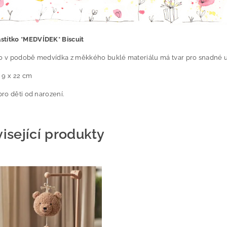
stítko *MEDVÍDEK* Biscuit
ko v podobě medvídka z měkkého buklé materiálu má tvar pro snadné u
 9 x 22 cm
ro děti od narození.
isející produkty