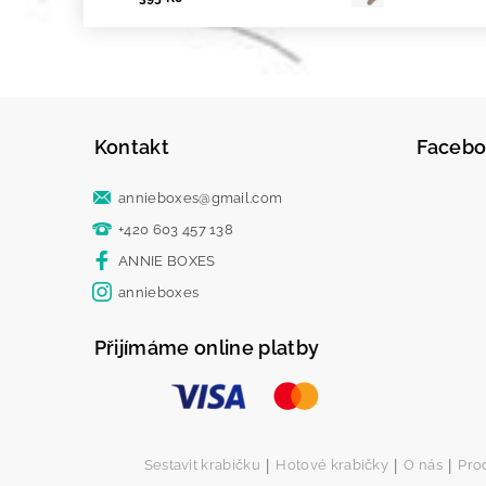
Kontakt
Faceb
annieboxes
@
gmail.com
+420 603 457 138
ANNIE BOXES
annieboxes
Přijímáme online platby
|
|
|
Sestavit krabičku
Hotové krabičky
O nás
Pro