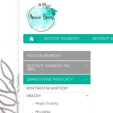
HOTOVÉ KRABIČKY
SESTAVIT 
NEJČASTĚJŠÍ OTÁZKY
HODNOCENÍ O
HOTOVÉ KRABIČKY
SESTAVIT KRABIČKU NA
MÍRU
SAMOSTATNÉ PRODUKTY
KONTRASTNÍ KARTIČKY
HRAČKY
Hrající hračky
Hryzátka