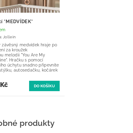
ící *MEDVÍDEK*
dem
a:
Jollein
 závěsný medvídek hraje po
ení za kroužek
ou melodii "You Are My
ine". Hračku s pomocí
ního úchytu snadno připevníte
stýlku, autosedačku, kočárek
 Kč
obné produkty