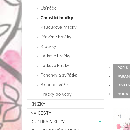
Usínáčci
Chrastící hračky
Kaučukové hračky
Dřevěné hračky
Kroužky
Látkové hračky
Látkové knížky
POPIS
Panenky a zvířátka
PARAM
Skládací věže
DISKU
HODNO
Hračky do vody
KNÍŽKY
NA CESTY
DUDLÍKY A KLIPY