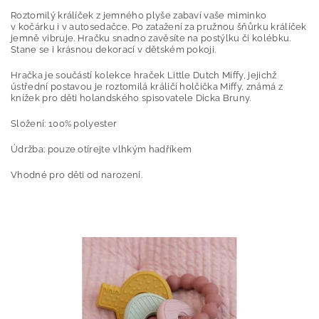
Roztomilý králíček z jemného plyše zabaví vaše miminko
v kočárku i v autosedačce. Po zatažení za pružnou šňůrku králíček
jemně vibruje. Hračku snadno zavěsíte na postýlku či kolébku.
Stane se i krásnou dekorací v dětském pokoji.
Hračka je součástí kolekce hraček Little Dutch Miffy, jejichž
ústřední postavou je roztomilá králičí holčička Miffy, známá z
knížek pro děti holandského spisovatele Dicka Bruny.
Složení: 100% polyester
Údržba: pouze otírejte vlhkým hadříkem
Vhodné pro děti od narození.