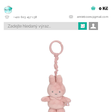
0 Kč
annieboxes@gmail.com
+420 603 457 138