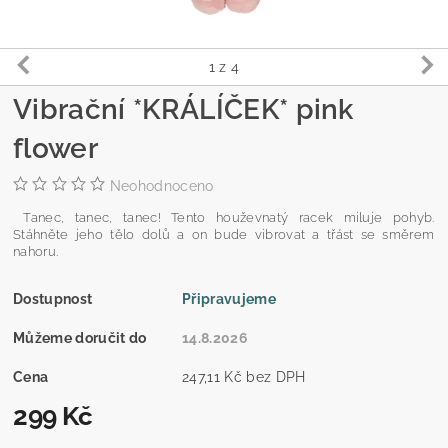
1
z 4
Vibrační *KRÁLÍČEK* pink
flower
Neohodnoceno
Tanec, tanec, tanec! Tento houževnatý racek miluje pohyb.
Stáhněte jeho tělo dolů a on bude vibrovat a třást se směrem
nahoru.
Dostupnost
Připravujeme
Můžeme doručit do
14.8.2026
Cena
247,11 Kč bez DPH
299 Kč