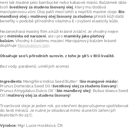
není tak mastné jako bambucké nebo kakaové máslo. Balzámek dále
tvoří
švestkový za studena lisovaný olej
, který mu dodává
marcipánovou vůni. Olej patří mezi lehčí a nepříliš mastné oleje.
Bio
mandlový olej
a
malinový olej lisovaný za studena
přináší kůži další
benefity v podobě přírodního vitamínu E i zvýšení elasticity kůže.
Nezanechává mastný film a kůži krásně zvláční. Je vhodný nejen
pro
miminka od narození
, ale i pro
maminky jako pleťový
balzám.
Vhodný k častému mazání. Marcipánový balzám krásně
doplňuje
Marcipánový olej
.
Obsahuje 100% přírodních surovin, z toho je 58% v BIO kvalitě.
Bez vody, parabenů, umělých aromat.
Ingredients
: Mangifera Indica Seed Butter* (
bio mangové máslo
),
Prunus Domestica Seed Oil (
švestkový olej za studena lisovaný
),
Prunus Amygdalus Dulcis Oil* (
bio mandlový olej
), Rubus Idaeus Seed
Oil (
malinový olej za studena lisovaný
)
Trvanlivost oleje je jeden rok, po otevření doporučujeme spotřebovat
do šesti měsíců. Je nutné je skladovat mimo sluneční záření při
teplotách do 25°C.
Výrobce:
Mgr. Lucie Horáková, ČR