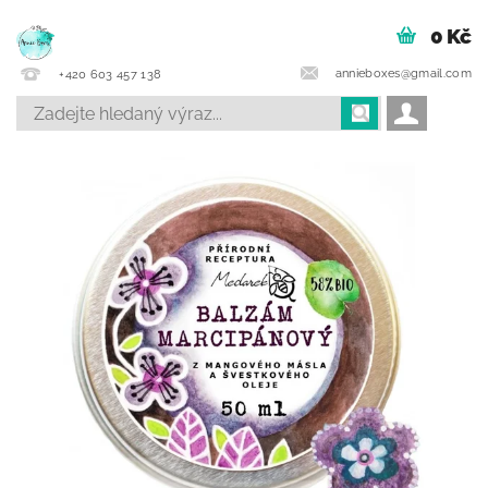
0 Kč
annieboxes@gmail.com
+420 603 457 138