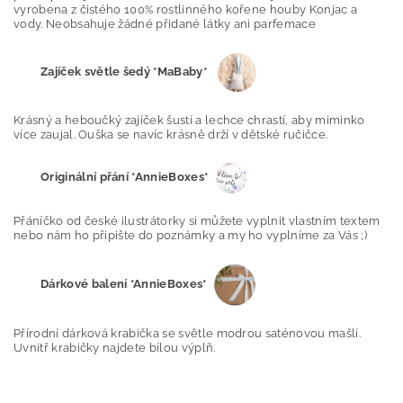
vyrobena z čistého 100% rostlinného kořene houby Konjac a
vody. Neobsahuje žádné přidané látky ani parfemace
Zajíček světle šedý *MaBaby*
Krásný a heboučký
zajíček šustí a lechce chrastí, aby miminko
více zaujal. Ouška se navíc krásně drží v dětské ručičce.
Originální přání *AnnieBoxes*
Přáníčko od české ilustrátorky si můžete vyplnit vlastním textem
nebo nám ho připište do poznámky a my ho vyplníme za Vás ;)
Dárkové balení *AnnieBoxes*
Přírodní dárková krabička se světle modrou saténovou mašlí.
Uvnitř krabičky najdete bílou výplň.