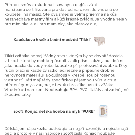
Přírodní směs za studena lisovaných olejů s vůní
marcipánu certifikována pro děti od narození. Je vhodná do
koupele i na masáž.
Olejová směs je velmi příjemná na kůži,
nezanechává mastný film a kůži krásně zvláční. Je vhodná nejen
pro miminka, ale i pro maminky jako pleťový olej.
Kaučuková hračka Lední medvěd *Tikiri*
Tikiri zvířátka nemají žádný otvor, kterým by se dovnitř dostala
vlhkost, která by mohla způsobit vznik plísní, takže jsou ideální
jako hračka do vody nebo kousátko při prořezávání zoubků. Díky
ruční práci je každé zvířátko jedinečné a případné drobné
nerovnosti materiálu a odlišnosti v kresbě jsou přirozenou
vlastností. Děti mají rády specifickou příjemnou vůni a chuť
přírodní gumy a zaujme je i zvuk chrastítka uvnitř zvířátka.
Vhodné od narození. Neobsahuje BPA, PVC, ftaláty ani žádné jiné
škodlivé látky.
100% Konjac dětská houba na mytí *PURE*
Dětská jemná pokožka potřebuje tu nejpřirozenější a nejšetrnější
péči a proto je v naší nabídce i 100% čistá Konjac houba.Je