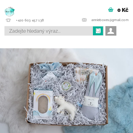
0 Kč
annieboxes@gmail.com
+420 603 457 138