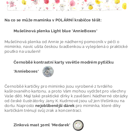
Na co se může maminka v POLÁRNÍ krabičce těšit:
Mušelínová plenka Light blue *AnnieBoxes*
Mušelínová plenka od Annie je nádherný pomocník v péči o
miminko, navíc ušita českou švadlenkou a vylepšená o praktické
poutko na usušení!
Černobílé kontrastní karty vsvětle modrém pytlíčku
*Annieboxes*
Černobílé kartičky pro miminko jsou vyrobené z tvrdého
kašírovaného kartonu, a proto Vám mohou vydržet pro všechny
Vaše děti. Mají také praktické dírky k zavěšení. Nádherné obrázky
od české ilustrátorky Jany K. Kudrnové jsou už jen třešinkou na
dortu. Naprosto
nejoblíbenější dárek
pro miminka, které díky
kartičkám trénují svůj zrak a koncentraci.
Zinková mast 30ml *Medarek*