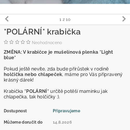
1
z 10
*POLÁRNÍ* krabička
Neohodnoceno
ZMĚNA: V krabičce je mušelínová plenka *Light
blue*
Pokud ještě nevíte, zda bude přírůstek v rodině
holčička nebo chlapeček
, máme pro Vás připravený
krásný dárek!
Krabička
*POLÁRNÍ*
určitě potěší maminku jak
chlapečka, tak holčičky :).
Dostupnost
Připravujeme
Můžeme doručit do
14.8.2026