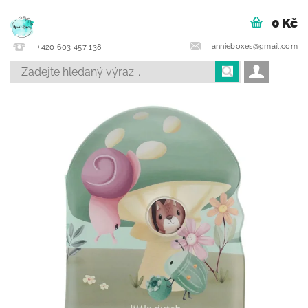
0 Kč
annieboxes@gmail.com
+420 603 457 138