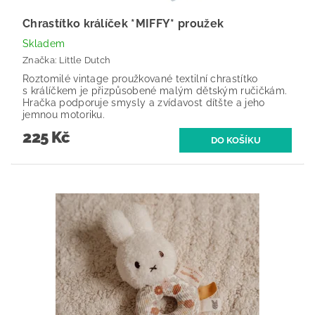
Chrastítko králíček *MIFFY* proužek
Skladem
Značka:
Little Dutch
Roztomilé vintage proužkované textilní chrastítko
s králíčkem je přizpůsobené malým dětským ručičkám.
Hračka podporuje smysly a zvídavost dítšte a jeho
jemnou motoriku.
225 Kč