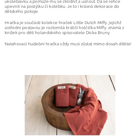
ukolébavku a pomůže mu se zklidnit a usnout. Dá se lehce
upevnit na postýlku či kolébku. Je to i krásná dekorace do
dětského pokoje.
Hračka je součástí kolekce hraček Little Dutch Miffy, jejichž
ústřední postavou je roztomilá králičí holčička Miffy, známá z
knížek pro děti holandského spisovatele Dicka Bruny.
Natahovací hudební hračka vždy musí zůstat mimo dosah dítěte!