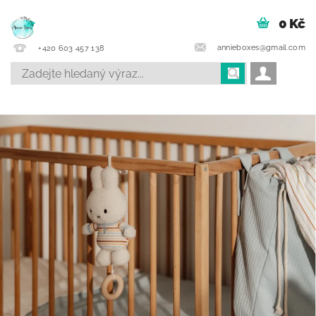
0 Kč
annieboxes@gmail.com
+420 603 457 138