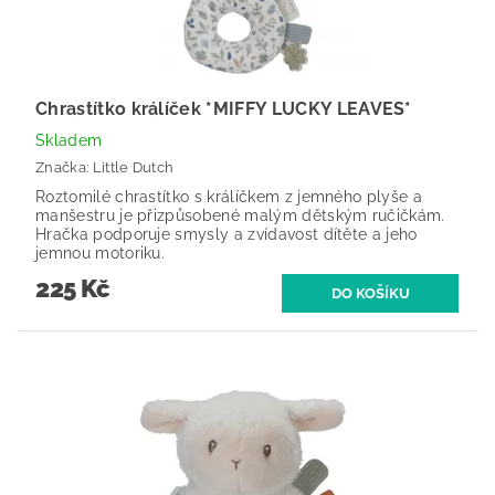
Chrastítko králíček *MIFFY LUCKY LEAVES*
Skladem
Značka:
Little Dutch
Roztomilé chrastítko s králíčkem z jemného plyše a
manšestru je přizpůsobené malým dětským ručičkám.
Hračka podporuje smysly a zvídavost dítěte a jeho
jemnou motoriku.
225 Kč