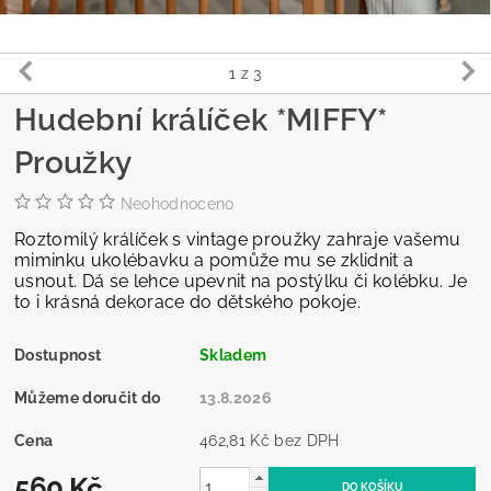
1
z 3
Hudební králíček *MIFFY*
Proužky
Neohodnoceno
Roztomilý králíček s vintage proužky zahraje vašemu
miminku ukolébavku a pomůže mu se zklidnit a
usnout. Dá se lehce upevnit na postýlku či kolébku. Je
to i krásná dekorace do dětského pokoje.
Dostupnost
Skladem
Můžeme doručit do
13.8.2026
Cena
462,81 Kč bez DPH
560 Kč