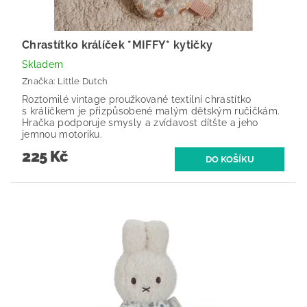
Chrastítko králíček *MIFFY* kytičky
Skladem
Značka:
Little Dutch
Roztomilé vintage proužkované textilní chrastítko
s králíčkem je přizpůsobené malým dětským ručičkám.
Hračka podporuje smysly a zvídavost dítšte a jeho
jemnou motoriku.
225 Kč