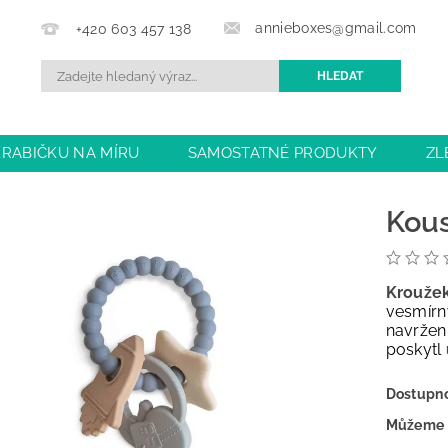
annieboxes@gmail.com
+420 603 457 138
KRABIČKU NA MÍRU
SAMOSTATNÉ PRODUKTY
ZL
BCHODU
DOPRAVA A PLATBA
OBCHODNÍ PODMÍN
Kous
Kroužek
vesmírný
navržen
poskytl
Dostupn
Můžeme 