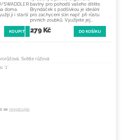
U/SWADDLER.
bavlny pro pohodlí vašeho dítěte.
na doma.
Bryndáček s podšívkou je ideální
ijí ji i starší
pro zachycení slin např. při růstu
prvních zoubků. Využijete jej...
279 Kč
KOUPIT
arorůžová, Světle růžová
u *1*
o se
registrujte
.