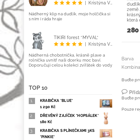
|
Kristýna Vetyšková
dudlík
země. 
Nádherný klip na dudlík, moje holčička si
krásn
s ním i ráda hraje
která 
280
TIKIRI forest *MÝVAL*
|
Kristýna Vetyšková
Nádherná chobotnička, krásně plave a
Barva
rolnička uvnitř naši dcerku moc baví.
Doporučuji celou kolekci zvířátek do vody
Kombin
Buďte prv
TOP 10
Přid
Buďte prv
KRABIČKA *BLUE*
1 290 Kč
Pouze re
DŘEVĚNÝ ZAJÍČEK *HOPSÁLEK*
180 Kč
KRABIČKA S PLÍNEČKAMI 3KS
*PINKIE*