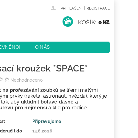
|
PŘIHLÁŠENÍ
REGISTRACE
KOŠÍK:
0 Kč
EVNĚNO!
O NÁS
KY
KONTAKTY
ací kroužek *SPACE*
Neohodnoceno
 na prořezávání zoubků
se třemi malými
mi prvky (raketa, astronaut, hvězda), který je
 tak, aby
uklidnil bolavé dásně
a
úlevu pro nejmenší
a klid pro rodiče.
ost
Připravujeme
doručit do
14.8.2026