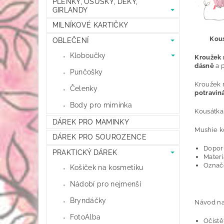
PLENKY, OSUŠKY, DEKY,
GIRLANDY
MILNÍKOVÉ KARTIČKY
Kous
OBLEČENÍ
Kloboučky
Kroužek 
dásně
a 
Punčošky
Kroužek 
Čelenky
potravin
Body pro miminka
Kousátka
DÁREK PRO MAMINKY
Mushie k
DÁREK PRO SOUROZENCE
Dopor
PRAKTICKÝ DÁREK
Materi
Označ
Košíček na kosmetiku
Nádobí pro nejmenší
Bryndáčky
Návod na
FotoAlba
Očist