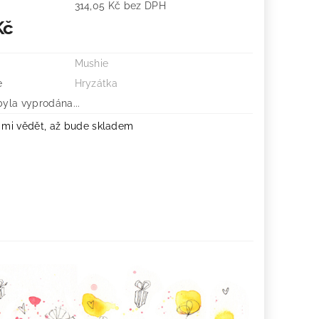
314,05 Kč bez DPH
Kč
Mushie
e
Hryzátka
byla vyprodána...
 mi vědět, až bude skladem