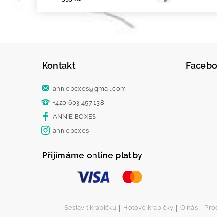
Kontakt
Faceb
annieboxes
@
gmail.com
+420 603 457 138
ANNIE BOXES
annieboxes
Přijímáme online platby
|
|
|
Sestavit krabičku
Hotové krabičky
O nás
Pro