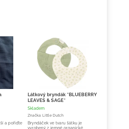
a
Látkový bryndák *BLUEBERRY
LEAVES & SAGE*
Skladem
Značka:
Little Dutch
ší a pořiďte
Bryndáček ve tvaru šátku je
vyrobený z jemné organické