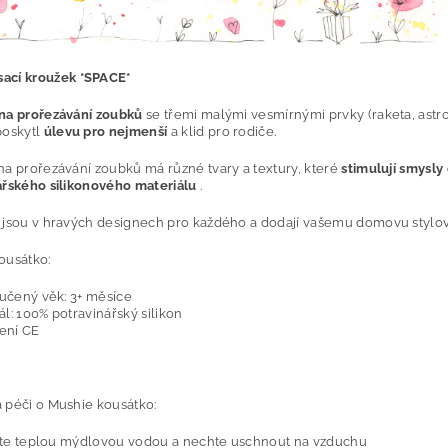
ací kroužek *SPACE*
na prořezávání zoubků
se třemi malými vesmírnými prvky (raketa, astro
poskytl
úlevu pro nejmenší
a klid pro rodiče.
na prořezávání zoubků má různé tvary a textury, které
stimulují smysly 
ářského silikonového materiálu
.
 jsou v hravých designech pro každého a dodají vašemu domovu stylo
ousátko:
učený věk: 3+ měsíce
ál: 100% potravinářský silikon
ení CE
 péči o Mushie kousátko:
ěte teplou mýdlovou vodou a nechte uschnout na vzduchu