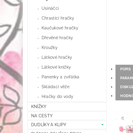
Usínáčci
Chrastící hračky
Kaučukové hračky
Dřevěné hračky
Kroužky
Látkové hračky
Látkové knížky
POPIS
Panenky a zvířátka
PARAM
Skládací věže
DISKU
HODNO
Hračky do vody
KNÍŽKY
NA CESTY
DUDLÍKY A KLIPY