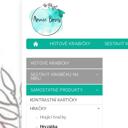
HOTOVÉ KRABIČKY
SESTAVIT 
NEJČASTĚJŠÍ OTÁZKY
HODNOCENÍ O
HOTOVÉ KRABIČKY
SESTAVIT KRABIČKU NA
MÍRU
SAMOSTATNÉ PRODUKTY
KONTRASTNÍ KARTIČKY
HRAČKY
Hrající hračky
Hryzátka