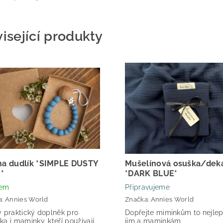
isející produkty
 na dudlík *SIMPLE DUSTY
Mušelínová osuška/dek
*
*DARK BLUE*
dem
Připravujeme
a:
Annies World
Značka:
Annies World
ý praktický doplněk pro
Dopřejte miminkům to nejlep
a i maminky, kteří používají
jim a maminkám