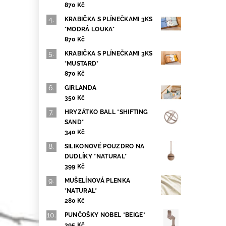
870 Kč
KRABIČKA S PLÍNEČKAMI 3KS
*MODRÁ LOUKA*
870 Kč
KRABIČKA S PLÍNEČKAMI 3KS
*MUSTARD*
870 Kč
GIRLANDA
350 Kč
HRYZÁTKO BALL *SHIFTING
SAND*
340 Kč
SILIKONOVÉ POUZDRO NA
DUDLÍKY *NATURAL*
399 Kč
MUŠELÍNOVÁ PLENKA
*NATURAL*
280 Kč
PUNČOŠKY NOBEL *BEIGE*
395 Kč