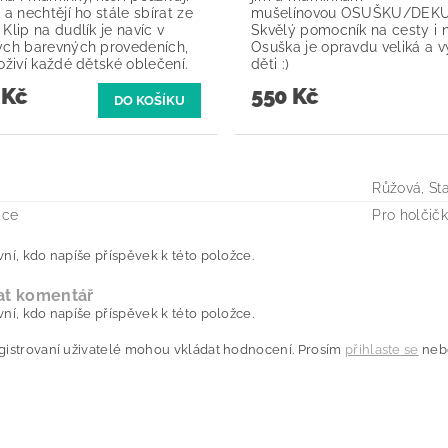
 a nechtějí ho stále sbírat ze
mušelínovou OSUŠKU/DEK
Klip na dudlík je navíc v
Skvělý pomocník na cesty i 
ých barevných provedeních,
Osuška je opravdu veliká a využ
oživí každé dětské oblečení.
děti :)
 Kč
550 Kč
Růžová, St
ace
Pro holčičk
ní, kdo napíše příspěvek k této položce.
at komentář
ní, kdo napíše příspěvek k této položce.
gistrovaní uživatelé mohou vkládat hodnocení. Prosím
přihlaste se
neb