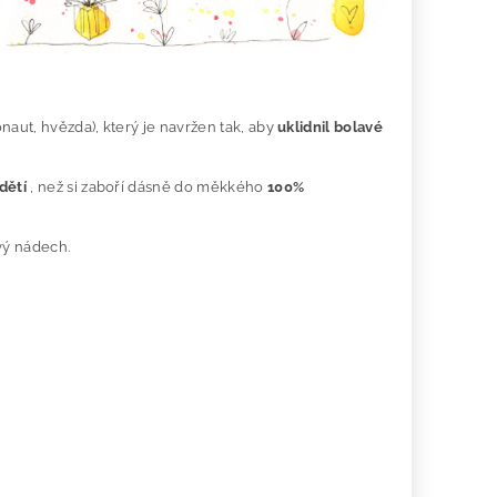
naut, hvězda), který je navržen tak, aby
uklidnil bolavé
dětí
, než si zaboří dásně do měkkého
100%
vý nádech.