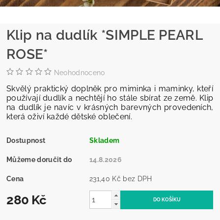
Klip na dudlík *SIMPLE PEARL
ROSE*
Neohodnoceno
Skvělý praktický doplněk pro miminka i maminky, kteří
používají dudlík a nechtějí ho stále sbírat ze země. Klip
na dudlík je navíc v krásných barevných provedeních,
která oživí každé dětské oblečení.
Dostupnost
Skladem
Můžeme doručit do
14.8.2026
Cena
231,40 Kč bez DPH
280 Kč