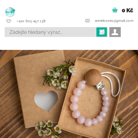
0 Kč
annieboxes@gmail.com
+420 603 457 138