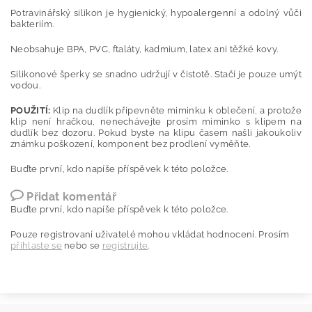
Potravinářský silikon je hygienický, hypoalergenní a odolný vůči
bakteriím.
Neobsahuje BPA, PVC, ftaláty, kadmium, latex ani těžké kovy.
Silikonové šperky se snadno udržují v čistotě. Stačí je pouze umýt
vodou.
POUŽITÍ:
Klip na dudlík připevněte miminku k oblečení, a protože
klip není hračkou, nenechávejte prosím miminko s klipem na
dudlík bez dozoru. Pokud byste na klipu časem našli jakoukoliv
známku poškození, komponent bez prodlení vyměňte.
Buďte první, kdo napíše příspěvek k této položce.
Přidat komentář
Buďte první, kdo napíše příspěvek k této položce.
Pouze registrovaní uživatelé mohou vkládat hodnocení. Prosím
přihlaste se
nebo se
registrujte
.