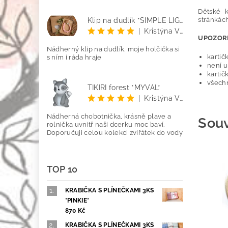
Dětské k
stránkác
Klip na dudlík *SIMPLE LIGHT PINK*
|
Kristýna Vetyšková
UPOZOR
Nádherný klip na dudlík, moje holčička si
kartič
s ním i ráda hraje
není 
kartič
všech
TIKIRI forest *MÝVAL*
|
Kristýna Vetyšková
Nádherná chobotnička, krásně plave a
Souv
rolnička uvnitř naši dcerku moc baví.
Doporučuji celou kolekci zvířátek do vody
TOP 10
KRABIČKA S PLÍNEČKAMI 3KS
*PINKIE*
870 Kč
KRABIČKA S PLÍNEČKAMI 3KS