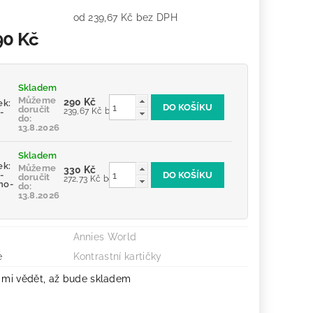
od 239,67 Kč bez DPH
90 Kč
Skladem
Můžeme
290 Kč
ek:
doručit
239,67 Kč bez DPH
-
do:
13.8.2026
Skladem
ek:
Můžeme
330 Kč
-
doručit
272,73 Kč bez DPH
no-
do:
13.8.2026
Annies World
e
Kontrastní kartičky
 mi vědět, až bude skladem