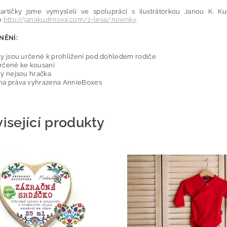
artičky jsme vymysleli ve spolupráci s ilustrátorkou Janou K. K
h
http://janakudrnova.com/z-lesa/novinky
.
NĚNÍ:
ky jsou určené k prohlížení pod dohledem rodiče
určené ke kousaní
ky nejsou hračka
na práva vyhrazena AnnieBoxes
isející produkty