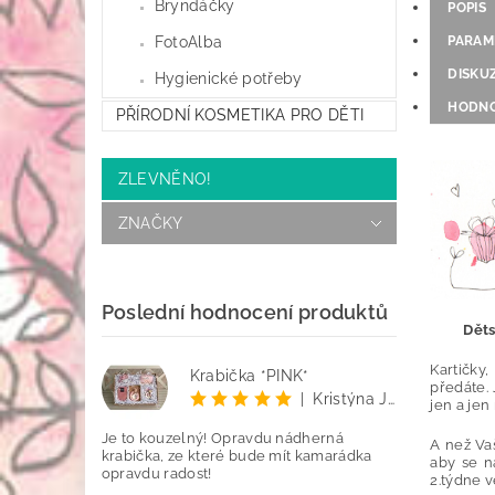
Bryndáčky
POPIS
FotoAlba
PARAM
DISKU
Hygienické potřeby
HODNO
PŘÍRODNÍ KOSMETIKA PRO DĚTI
ZLEVNĚNO!
ZNAČKY
Poslední hodnocení produktů
Děts
Kartičky
Krabička *PINK*
předáte. 
|
Kristýna Jenčo
jen a jen
Je to kouzelný! Opravdu nádherná
A než Vaš
krabička, ze které bude mít kamarádka
aby se n
opravdu radost!
2.týdne 