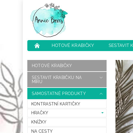
HOTOVÉ KRABIČKY
SESTAVIT 
NEJČASTĚJŠÍ OTÁZKY
HODNOCENÍ O
HOTOVÉ KRABIČKY
SESTAVIT KRABIČKU NA
MÍRU
SAMOSTATNÉ PRODUKTY
KONTRASTNÍ KARTIČKY
HRAČKY
KNÍŽKY
NA CESTY