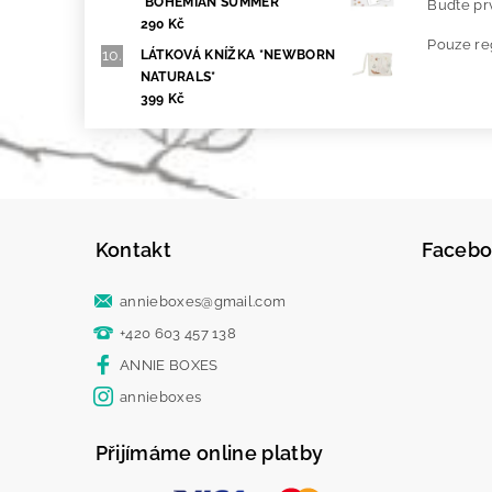
*BOHEMIAN SUMMER*
Buďte prv
290 Kč
Pouze re
LÁTKOVÁ KNÍŽKA *NEWBORN
NATURALS*
399 Kč
Kontakt
Faceb
annieboxes
@
gmail.com
+420 603 457 138
ANNIE BOXES
annieboxes
Přijímáme online platby