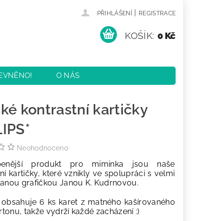
|
PŘIHLÁŠENÍ
REGISTRACE
KOŠÍK:
0 Kč
EVNĚNO!
O NÁS
KY
KONTAKTY
ké kontrastní kartičky
IPS*
Neohodnoceno
íbenější produkt pro miminka jsou naše
ní kartičky, které vznikly ve spolupráci s velmi
vanou grafičkou Janou K. Kudrnovou.
k obsahuje 6 ks karet z matného kašírovaného
tonu, takže vydrží každé zacházení :)