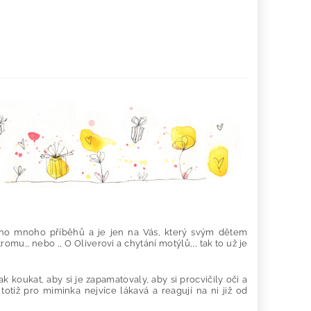
ováno mnoho příběhů a je jen na Vás, který svým dětem
omu,, nebo ,, O Oliverovi a chytání motýlů,,, tak to už je
k koukat, aby si je zapamatovaly, aby si procvičily oči a
otiž pro miminka nejvíce lákavá a reagují na ni již od