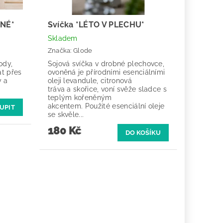
ENÉ*
Svíčka *LÉTO V PLECHU*
Skladem
Značka:
Glode
ody,
Sojová svíčka v drobné plechovce,
t přes
ovoněná je přírodními esenciálními
y a
oleji levandule, citronová
tráva a skořice, voní svěže sladce s
teplým kořeněným
akcentem. Použité esenciální oleje
UPIT
se skvěle...
180 Kč