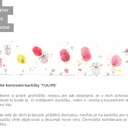
ETRY
ZE
CENÍ
ké kontrastní kartičky *TULIPS*
, které si právě prohlížíte, nejsou jen tak obyčejné. Je v nich sch
Jestli to bude ta ,,O zvědavém sluníčku,, nebo o ,,Annie a kouzelném str
 na Vás.
e děti do těch krásných příběhů dorostou, nechte je na kartičky jen ta
aučily chtít objevovat a zkoumat nové věci. Černobílá kombinace je t
věku.