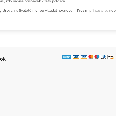
ní, kdo napíše příspěvek k této položce.
gistrovaní uživatelé mohou vkládat hodnocení. Prosím
přihlaste se
neb
ook