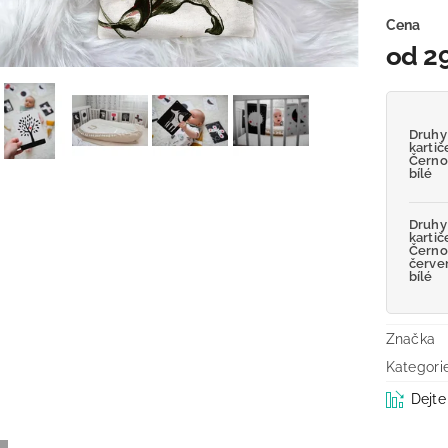
Cena
od 2
Druhy
kartič
Černo
bílé
Druhy
kartič
Černo
červe
bílé
Značka
Kategori
Dejte