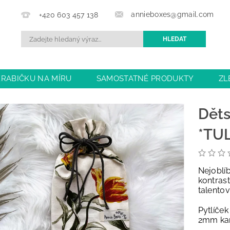
annieboxes@gmail.com
+420 603 457 138
KRABIČKU NA MÍRU
SAMOSTATNÉ PRODUKTY
ZL
BCHODU
DOPRAVA A PLATBA
OBCHODNÍ PODMÍN
Děts
*TUL
Nejobl
kontrast
talento
Pytlíče
2mm kar