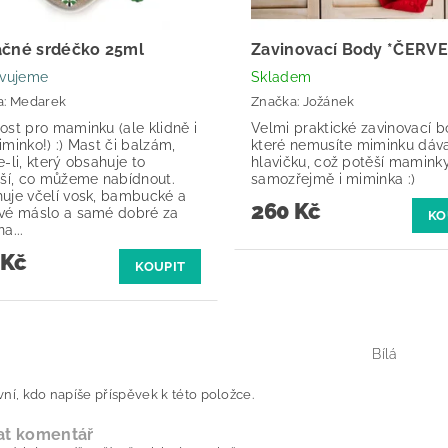
ačné srdéčko 25ml
Zavinovací Body *ČERV
avujeme
Skladem
a:
Medarek
Značka:
Jožánek
ost pro maminku (ale klidně i
Velmi praktické zavinovací b
minko!) :) Mast či balzám,
které nemusíte miminku dáva
-li, který obsahuje to
hlavičku, což potěší mamink
pší, co můžeme nabídnout.
samozřejmě i miminka :)
uje včelí vosk, bambucké a
260 Kč
vé máslo a samé dobré za
KO
a...
 Kč
KOUPIT
Bílá
ní, kdo napíše příspěvek k této položce.
at komentář