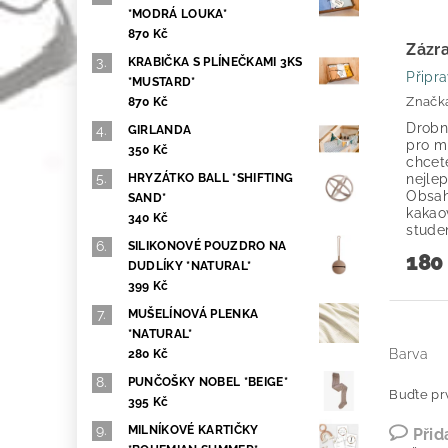
*MODRÁ LOUKA*
870 Kč
Zázr
KRABIČKA S PLÍNEČKAMI 3KS
Připr
*MUSTARD*
Značk
870 Kč
Drobn
GIRLANDA
pro mi
350 Kč
chcete
nejle
HRYZÁTKO BALL *SHIFTING
Obsah
SAND*
kakao
340 Kč
studen
SILIKONOVÉ POUZDRO NA
180
DUDLÍKY *NATURAL*
399 Kč
MUŠELÍNOVÁ PLENKA
*NATURAL*
Barva
280 Kč
PUNČOŠKY NOBEL *BEIGE*
Buďte prv
395 Kč
MILNÍKOVÉ KARTIČKY
Přid