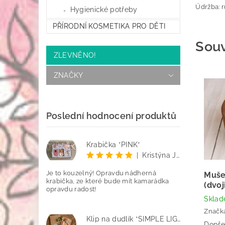
Údržba: r
Hygienické potřeby
PŘÍRODNÍ KOSMETIKA PRO DĚTI
Souv
ZLEVNĚNO!
ZNAČKY
Poslední hodnocení produktů
Krabička *PINK*
|
Kristýna Jenčo
Je to kouzelný! Opravdu nádherná
Muše
krabička, ze které bude mít kamarádka
(dvoj
opravdu radost!
Skla
Značk
Klip na dudlík *SIMPLE LIGHT PINK*
Dopře