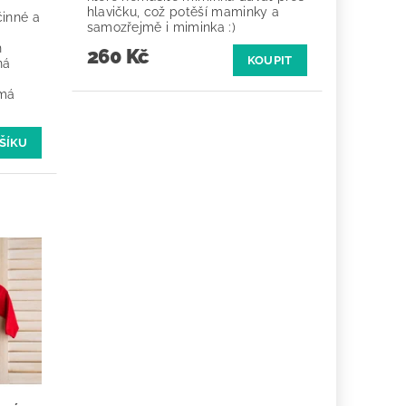
hlavičku, což potěší maminky a
činné a
samozřejmě i miminka :)
h
260 Kč
KOUPIT
ná
 má