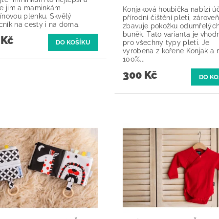
te jim a maminkám
Konjaková houbička nabízí ú
ínovou plenku. Skvělý
přírodní čištění pleti, zároveň
ník na cesty i na doma.
zbavuje pokožku odumřelýc
buněk. Tato varianta je vhod
 Kč
pro všechny typy pleti. Je
vyrobena z kořene Konjak a
100%...
300 Kč