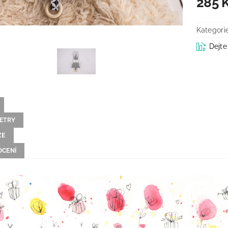
285 
Kategori
Dejte
ETRY
ZE
CENÍ