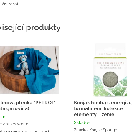
uční praní
isející produkty
línová plenka *PETROL*
Konjak houba s energizu
itá gázovina)
turmalínem, kolekce
elementy - země
dem
Skladem
a:
Annies World
Značka:
Konjac Sponge
jte miminkům to nejlepší a