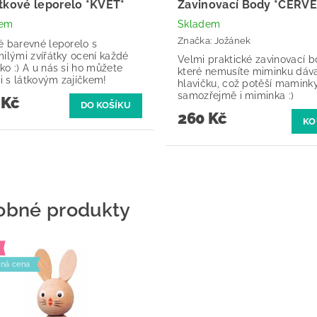
átkové leporelo *KVĚT*
Zavinovací Body *ČERV
dem
Skladem
Značka:
Jožánek
é barevné leporelo s
milými zvířátky ocení každé
Velmi praktické zavinovací b
ko :) A u nás si ho můžete
které nemusíte miminku dáva
 i s látkovým zajíčkem!
hlavičku, což potěší mamink
samozřejmě i miminka :)
 Kč
260 Kč
KO
obné produkty
ná cena