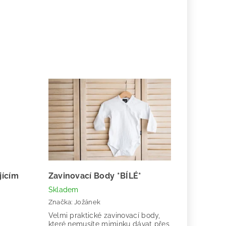
jícím
Zavinovací Body *BÍLÉ*
Skladem
Značka:
Jožánek
Velmi praktické zavinovací body,
které nemusíte miminku dávat přes