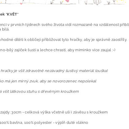
ček *KVĚT*
nci v prvních týdnech svého života vidí rozmazaně na vzdálenost přibl
 bílá.
vhodné dítěti k obličeji přibližovat tyto hračky, aby je správně zaostřily.
no-bílý zajíček šustí a lechce chrastí, aby miminko více zaujal :-)
í hračky je všit zdravotně nezávadný šustivý materiál (ouška)
ítko má jen mírný zvuk, aby se novorozenec nepolekal
má všit látkovou stuhu s dřevěným kroužkem
zajdy: 30cm - celková výška včetně uší i závěsu s kroužkem
 100% bavlna, 100% polyester - výplň duté vlákno