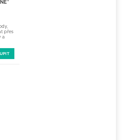
ENÉ*
ody,
t přes
y a
UPIT