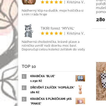
|
Kristýna Vetyšková
pořiď
mušel
Nádherný klip na dudlík, moje holčička si
pomoc
s ním i ráda hraje
280
TIKIRI forest *MÝVAL*
|
Kristýna Vetyšková
Nádherná chobotnička, krásně plave a
rolnička uvnitř naši dcerku moc baví.
Doporučuji celou kolekci zvířátek do vody
TOP 10
KRABIČKA *BLUE*
1 290 Kč
DŘEVĚNÝ ZAJÍČEK *HOPSÁLEK*
180 Kč
KRABIČKA S PLÍNEČKAMI 3KS
*PINKIE*