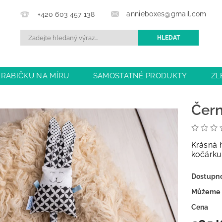
annieboxes@gmail.com
+420 603 457 138
KRABIČKU NA MÍRU
SAMOSTATNÉ PRODUKTY
ZL
BCHODU
DOPRAVA A PLATBA
OBCHODNÍ PODMÍN
Čern
Krásná 
kočárku 
Dostupn
Můžeme 
Cena