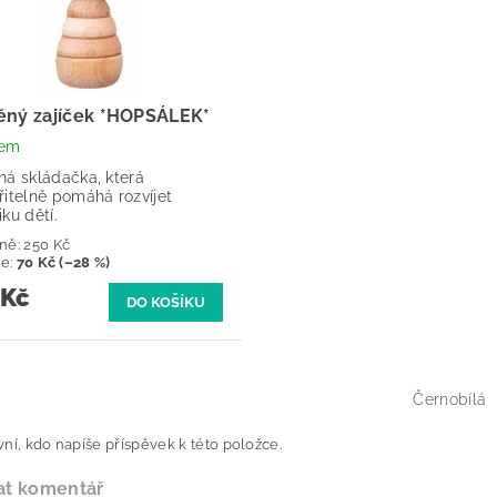
ěný zajíček *HOPSÁLEK*
dem
ná skládačka, která
řitelně pomáhá rozvíjet
ku dětí.
ně:
250 Kč
te
:
70 Kč (–28 %)
 Kč
Černobílá
ní, kdo napíše příspěvek k této položce.
at komentář