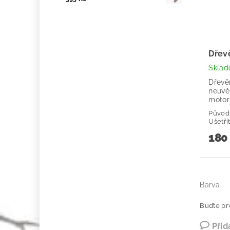
Dřev
Skla
Dřevě
neuvě
motori
Původ
Ušetří
180
Barva
Buďte prv
Přid