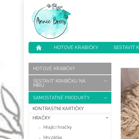
HOTOVÉ KRABIČKY
SESTAVIT 
NEJČASTĚJŠÍ OTÁZKY
HODNOCENÍ O
HOTOVÉ KRABIČKY
SESTAVIT KRABIČKU NA
MÍRU
SAMOSTATNÉ PRODUKTY
KONTRASTNÍ KARTIČKY
HRAČKY
Hrající hračky
Hryzátka