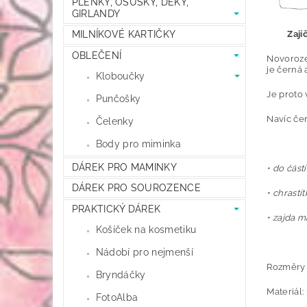
PLENKY, OSUŠKY, DEKY,
GIRLANDY
MILNÍKOVÉ KARTIČKY
Zají
OBLEČENÍ
Novoroze
je černá a
Kloboučky
Je proto 
Punčošky
Navíc čer
Čelenky
Body pro miminka
DÁREK PRO MAMINKY
• do část
DÁREK PRO SOUROZENCE
• chrast
PRAKTICKÝ DÁREK
• zajda 
Košíček na kosmetiku
Nádobí pro nejmenší
Rozměry 
Bryndáčky
Materiál:
FotoAlba