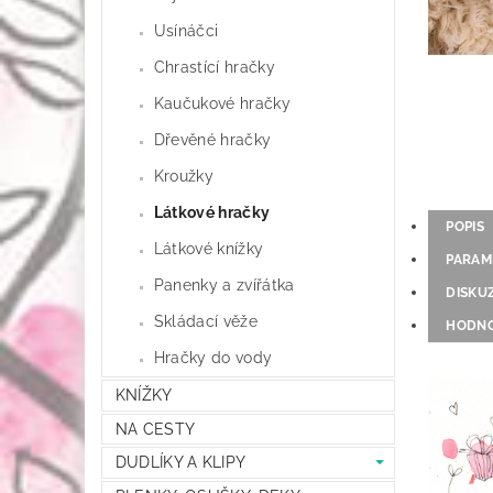
Usínáčci
Chrastící hračky
Kaučukové hračky
Dřevěné hračky
Kroužky
Látkové hračky
POPIS
Látkové knížky
PARAM
Panenky a zvířátka
DISKU
Skládací věže
HODNO
Hračky do vody
KNÍŽKY
NA CESTY
DUDLÍKY A KLIPY