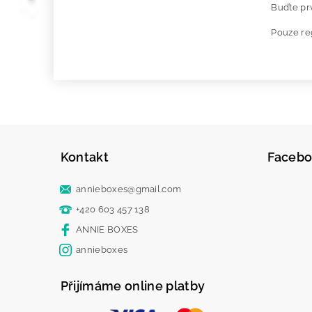
Buďte prv
Pouze re
Kontakt
Faceb
annieboxes
@
gmail.com
+420 603 457 138
ANNIE BOXES
annieboxes
Přijímáme online platby