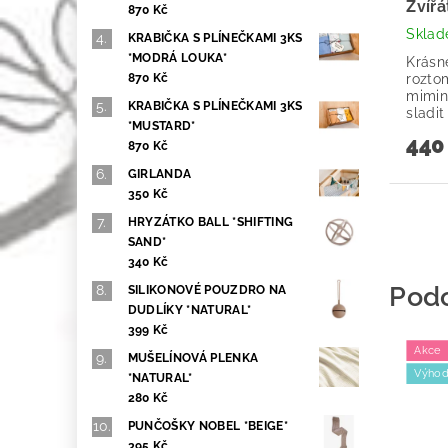
Zvíř
870 Kč
Skla
KRABIČKA S PLÍNEČKAMI 3KS
*MODRÁ LOUKA*
Krásn
rozto
870 Kč
mimin
KRABIČKA S PLÍNEČKAMI 3KS
sladit
*MUSTARD*
440
870 Kč
GIRLANDA
350 Kč
HRYZÁTKO BALL *SHIFTING
SAND*
340 Kč
Pod
SILIKONOVÉ POUZDRO NA
DUDLÍKY *NATURAL*
399 Kč
Akce
MUŠELÍNOVÁ PLENKA
Výhod
*NATURAL*
280 Kč
PUNČOŠKY NOBEL *BEIGE*
395 Kč