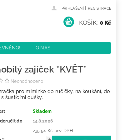
|
PŘIHLÁŠENÍ
REGISTRACE
KOŠÍK:
0 Kč
EVNĚNO!
O NÁS
KY
KONTAKTY
obílý zajíček *KVĚT*
Neohodnoceno
hračka pro miminko do ručičky, na koukání, do
s šustícími oušky.
ost
Skladem
doručit do
14.8.2026
235,54 Kč bez DPH