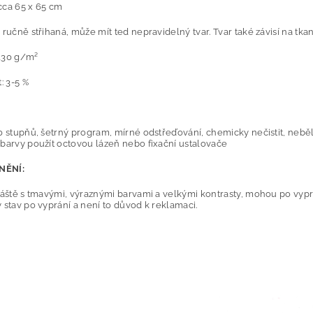
cca 65 x 65 cm
 ručně střihaná, může mít ted nepravidelný tvar. Tvar také závisí na tkaní
130 g/m²
: 3-5 %
:
0 stupňů, šetrný program, mírné odstřeďování, chemicky nečistit, nebělit
barvy použít octovou lázeň nebo fixační ustalovače
NĚNÍ:
láště s tmavými, výraznými barvami a velkými kontrasty, mohou po vyprá
 stav po vyprání a není to důvod k reklamaci.