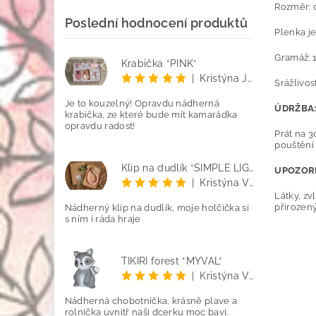
Rozměr: 
Poslední hodnocení produktů
Plenka je
Gramáž: 
Krabička *PINK*
|
Kristýna Jenčo
Srážlivost
Je to kouzelný! Opravdu nádherná
ÚDRŽBA
krabička, ze které bude mít kamarádka
opravdu radost!
Prát na 3
pouštění 
Klip na dudlík *SIMPLE LIGHT PINK*
UPOZOR
|
Kristýna Vetyšková
Látky, zv
přirozený
Nádherný klip na dudlík, moje holčička si
s ním i ráda hraje
TIKIRI forest *MÝVAL*
|
Kristýna Vetyšková
Nádherná chobotnička, krásně plave a
rolnička uvnitř naši dcerku moc baví.