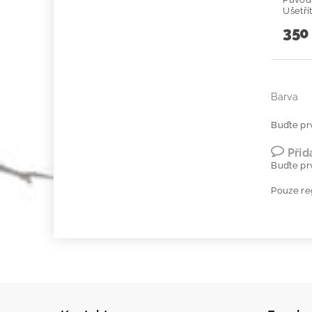
Ušetří
350
Barva
Buďte prv
Přid
Buďte prv
Pouze re