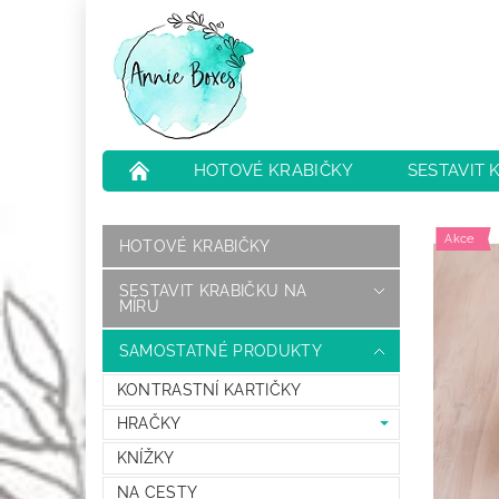
HOTOVÉ KRABIČKY
SESTAVIT 
NEJČASTĚJŠÍ OTÁZKY
HODNOCENÍ O
Akce
HOTOVÉ KRABIČKY
SESTAVIT KRABIČKU NA
MÍRU
SAMOSTATNÉ PRODUKTY
KONTRASTNÍ KARTIČKY
HRAČKY
KNÍŽKY
NA CESTY