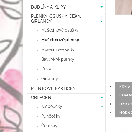
DUDLÍKY A KLIPY
PLENKY, OSUŠKY, DEKY,
GIRLANDY
Mušelínové osušky
Mušelínové plenky
Mušelínové sady
Bavlněné plenky
Deky
Girlandy
POPIS
MILNÍKOVÉ KARTIČKY
PARAM
OBLEČENÍ
DISKU
Kloboučky
HODNO
Punčošky
Čelenky