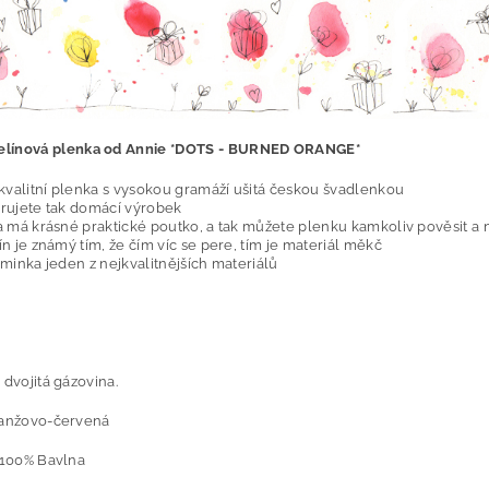
elínová plenka od Annie *DOTS - BURNED ORANGE*
kvalitní plenka s vysokou gramáží ušitá českou švadlenkou
rujete tak domácí výrobek
 má krásné praktické poutko, a tak můžete plenku kamkoliv pověsit a 
n je známý tím, že čím víc se pere, tím je materiál měkč
minka jeden z nejkvalitnějších materiálů
 dvojitá gázovina.
ranžovo-červená
: 100% Bavlna