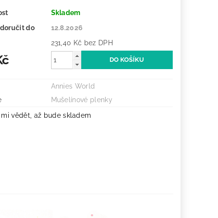
ost
Skladem
doručit do
12.8.2026
231,40 Kč bez DPH
Kč
Annies World
e
Mušelínové plenky
 mi vědět, až bude skladem