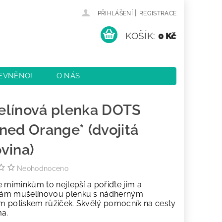
|
PŘIHLÁŠENÍ
REGISTRACE
KOŠÍK:
0 Kč
EVNĚNO!
O NÁS
KY
KONTAKTY
elínová plenka DOTS
ned Orange* (dvojitá
vina)
Neohodnoceno
 miminkům to nejlepší a pořiďte jim a
ám mušelínovou plenku s nádherným
ním potiskem růžiček. Skvělý pomocník na cesty
ma.