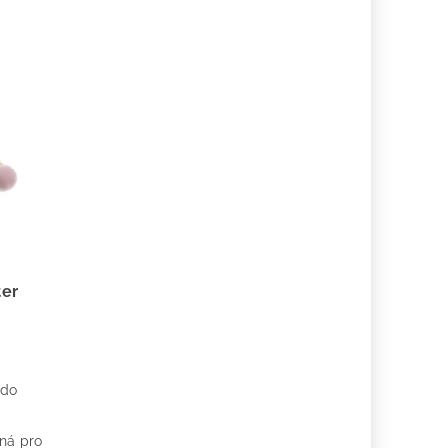
ter
 do
ě
ná pro