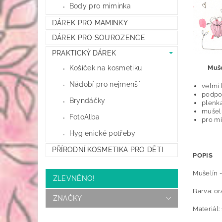
Body pro miminka
DÁREK PRO MAMINKY
DÁREK PRO SOUROZENCE
PRAKTICKÝ DÁREK
Košíček na kosmetiku
Muš
Nádobí pro nejmenší
velmi 
podpo
Bryndáčky
plenka
mušelí
FotoAlba
pro mi
Hygienické potřeby
PŘÍRODNÍ KOSMETIKA PRO DĚTI
POPIS
Mušelín -
ZLEVNĚNO!
Barva: o
ZNAČKY
Materiál