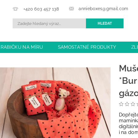
annieboxes@gmail.com
+420 603 457 138
KRABIČKU NA MÍRU
SAMOSTATNÉ PRODUKTY
ZL
BCHODU
DOPRAVA A PLATBA
OBCHODNÍ PODMÍN
Muš
*Bur
gázo
Dopřejte
mamink
digitál
i na do