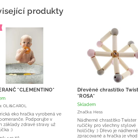
isející produkty
ERANČ *CLEMENTINO*
Dřevěné chrastítko Twis
*ROSA*
dem
Skladem
a:
OLI&CAROL
Značka:
Hess
rická eko hračka vyrobená ve
 pomeranče. Podporujte v
Nádherné chrastítko Twister
h základy zdravé stravy už
ručičky pro všechny stylové
čka :)
holčičky :) Dřevo je nádhern
zpracované a hračka je vhod
ně:
449 Kč