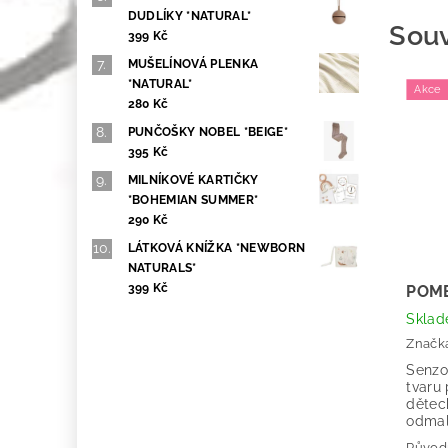
DUDLÍKY *NATURAL*
Souv
399 Kč
MUŠELÍNOVÁ PLENKA
*NATURAL*
Akce
280 Kč
PUNČOŠKY NOBEL *BEIGE*
395 Kč
MILNÍKOVÉ KARTIČKY
*BOHEMIAN SUMMER*
290 Kč
LÁTKOVÁ KNÍŽKA *NEWBORN
NATURALS*
399 Kč
POM
Skla
Značk
Senzo
tvaru
dětec
odmali
Původ