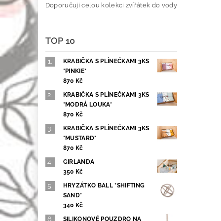
Doporučuji celou kolekci zvířátek do vody
TOP 10
KRABIČKA S PLÍNEČKAMI 3KS
*PINKIE*
870 Kč
KRABIČKA S PLÍNEČKAMI 3KS
*MODRÁ LOUKA*
870 Kč
KRABIČKA S PLÍNEČKAMI 3KS
*MUSTARD*
870 Kč
GIRLANDA
350 Kč
HRYZÁTKO BALL *SHIFTING
SAND*
340 Kč
SILIKONOVÉ POUZDRO NA