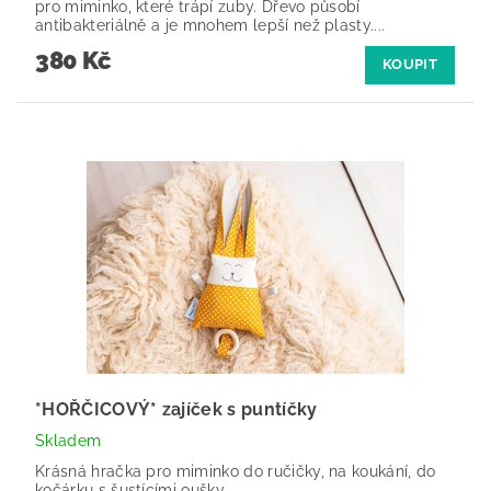
pro miminko, které trápí zuby. Dřevo působí
antibakteriálně a je mnohem lepší než plasty....
380 Kč
KOUPIT
*HOŘČICOVÝ* zajíček s puntíčky
Skladem
Krásná hračka pro miminko do ručičky, na koukání, do
kočárku s šustícími oušky.