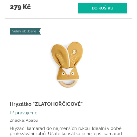
279 Kč
Velmi oblíbené
Hryzátko *ZLATOHOŘČICOVÉ*
Připravujeme
Značka:
Ababu
Hryzací kamarád do nejmenších rukou. Ideální v době
prořezávání zubů. Ušaté kousátko je nejlepší kamarád