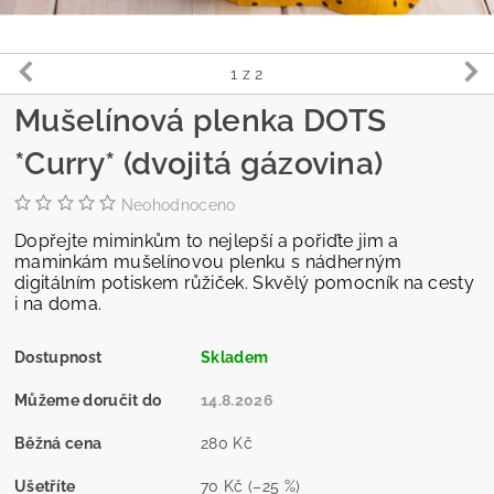
1
z 2
Mušelínová plenka DOTS
*Curry* (dvojitá gázovina)
Neohodnoceno
Dopřejte miminkům to nejlepší a pořiďte jim a
maminkám mušelínovou plenku s nádherným
digitálním potiskem růžiček. Skvělý pomocník na cesty
i na doma.
Dostupnost
Skladem
Můžeme doručit do
14.8.2026
Běžná cena
280 Kč
Ušetříte
70 Kč
(–25 %)