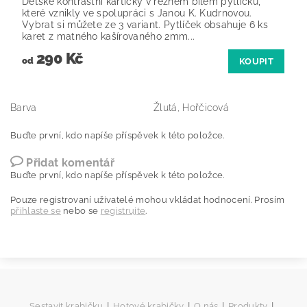
Dětské kontrastní kartičky v režném bílém pytlíčku,
které vznikly ve spolupráci s Janou K. Kudrnovou.
Vybrat si můžete ze 3 variant. Pytlíček obsahuje 6 ks
karet z matného kašírovaného 2mm...
290 Kč
od
KOUPIT
Barva
Žlutá, Hořčicová
Buďte první, kdo napíše příspěvek k této položce.
Přidat komentář
Buďte první, kdo napíše příspěvek k této položce.
Pouze registrovaní uživatelé mohou vkládat hodnocení. Prosím
přihlaste se
nebo se
registrujte
.
|
|
|
|
Sestavit krabičku
Hotové krabičky
O nás
Produkty