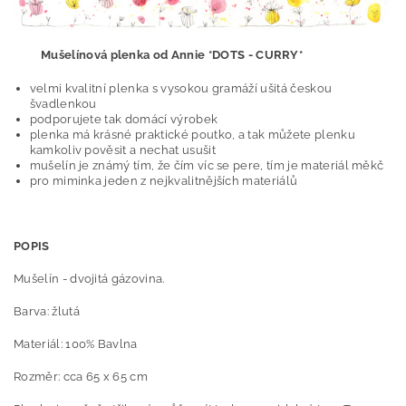
Mušelínová plenka od Annie *DOTS - CURRY*
velmi kvalitní plenka s vysokou gramáží ušitá českou
švadlenkou
podporujete tak domácí výrobek
plenka má krásné praktické poutko, a tak můžete plenku
kamkoliv pověsit a nechat usušit
mušelín je známý tím, že čím víc se pere, tím je materiál měkč
pro miminka jeden z nejkvalitnějších materiálů
POPIS
Mušelín - dvojitá gázovina.
Barva: žlutá
Materiál: 100% Bavlna
Rozměr: cca 65 x 65 cm