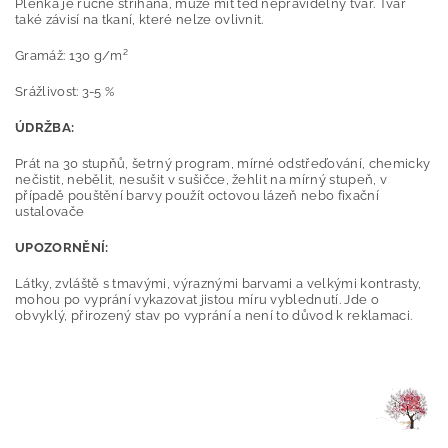
Plenka je ručně střihaná, může mít ted nepravidelný tvar. Tvar
také závisí na tkaní, které nelze ovlivnit.
Gramáž: 130 g/m²
Srážlivost: 3-5 %
ÚDRŽBA:
Prát na 30 stupňů, šetrný program, mírné odstřeďování, chemicky
nečistit, nebělit, nesušit v sušičce, žehlit na mírný stupeň, v
případě pouštění barvy použít octovou lázeň nebo fixační
ustalovače
UPOZORNĚNÍ:
Látky, zvláště s tmavými, výraznými barvami a velkými kontrasty,
mohou po vyprání vykazovat jistou míru vyblednutí. Jde o
obvyklý, přirozený stav po vyprání a není to důvod k reklamaci.