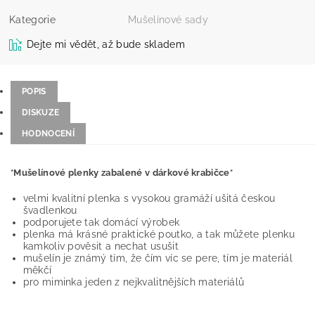
Kategorie
Mušelínové sady
Dejte mi vědět, až bude skladem
POPIS
DISKUZE
HODNOCENÍ
*Mušelínové plenky zabalené v dárkové krabičce*
velmi kvalitní plenka s vysokou gramáží ušitá českou
švadlenkou
podporujete tak domácí výrobek
plenka má krásné praktické poutko, a tak můžete plenku
kamkoliv pověsit a nechat usušit
mušelín je známý tím, že čím víc se pere, tím je materiál
měkčí
pro miminka jeden z nejkvalitnějších materiálů