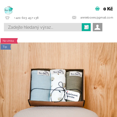
0 Kč
annieboxes@gmail.com
+420 603 457 138
Novinka
Tip