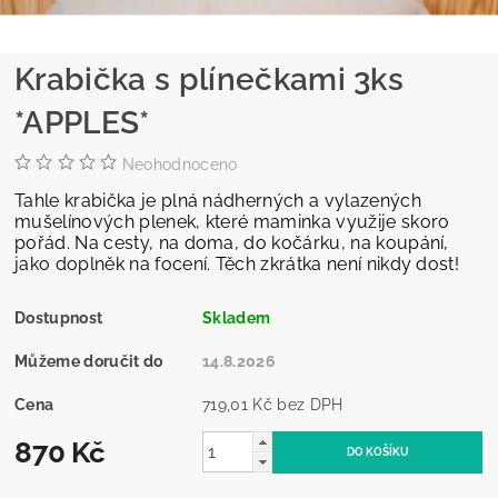
Krabička s plínečkami 3ks
*APPLES*
Neohodnoceno
Tahle krabička je plná nádherných a vylazených
mušelínových plenek, které maminka využije skoro
pořád. Na cesty, na doma, do kočárku, na koupání,
jako doplněk na focení. Těch zkrátka není nikdy dost!
Dostupnost
Skladem
Můžeme doručit do
14.8.2026
Cena
719,01 Kč bez DPH
870 Kč