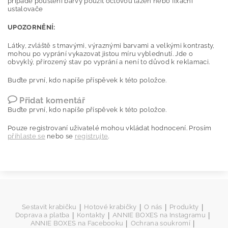
případě pouštění barvy použít octovou lázeň nebo fixační
ustalovače
UPOZORNĚNÍ:
Látky, zvláště s tmavými, výraznými barvami a velkými kontrasty,
mohou po vyprání vykazovat jistou míru vyblednutí. Jde o
obvyklý, přirozený stav po vyprání a není to důvod k reklamaci.
Buďte první, kdo napíše příspěvek k této položce.
Přidat komentář
Buďte první, kdo napíše příspěvek k této položce.
Pouze registrovaní uživatelé mohou vkládat hodnocení. Prosím
přihlaste se
nebo se
registrujte
.
|
|
|
|
Sestavit krabičku
Hotové krabičky
O nás
Produkty
|
|
|
Doprava a platba
Kontakty
ANNIE BOXES na Instagramu
|
|
ANNIE BOXES na Facebooku
Ochrana soukromí