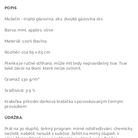
POPIS
Mušelín - trojitá gázovina, 2ks, dvojitá gázovina 1ks
Barva: mint, apples, olive
Materiál: 100% Bavlna
Rozměr: cca 65 x 65 cm
Plenka je ručně střihaná, může mít tedy nepravidelný tvar. Tvar
také závisí na tkaní, které nelze ovlivnit.
Gramáž: 130 g/m²
Srážlivost: 3-5 %
Krabička: přírodní dárková krabička s povoskovaným černým
provázkem
ÚDRŽBA:
Prát na 30 stupňů, šetrný program, mírné odstřeďování, chemicky
nečistit, nebělit, nesušit v sušičce, žehlit na mírný stupeň, v