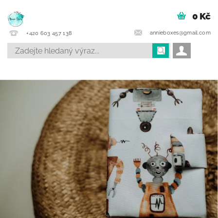
0 Kč
annieboxes@gmail.com
+420 603 457 138