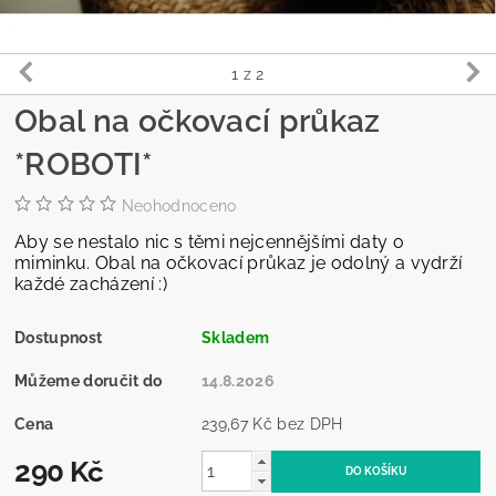
1
z 2
Obal na očkovací průkaz
*ROBOTI*
Neohodnoceno
Aby se nestalo nic s těmi nejcennějšími daty o
miminku. Obal na očkovací průkaz je odolný a vydrží
každé zacházení :)
Dostupnost
Skladem
Můžeme doručit do
14.8.2026
Cena
239,67 Kč bez DPH
290 Kč