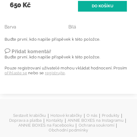
650 Kč
Barva
Bílá
Buďte první, kdo napíše příspěvek k této položce.
Přidat komentář
Buďte první, kdo napíše příspěvek k této položce.
Pouze registrovaní uživatelé mohou vkládat hodnocení. Prosím
přihlaste se
nebo se
registrujte
.
|
|
|
|
Sestavit krabičku
Hotové krabičky
O nás
Produkty
|
|
|
Doprava a platba
Kontakty
ANNIE BOXES na Instagramu
|
|
ANNIE BOXES na Facebooku
Ochrana soukromí
Obchodní podmínky