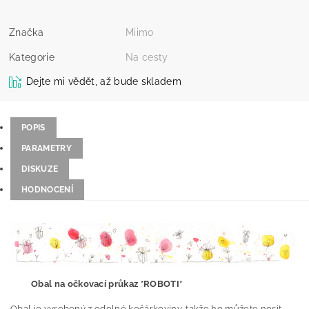
Značka
Miimo
Kategorie
Na cesty
Dejte mi vědět, až bude skladem
POPIS
PARAMETRY
DISKUZE
HODNOCENÍ
Obal na očkovací průkaz *ROBOTI*
Obal je vyrobený z odolné kočárkoviny, takže ho můžete nosit