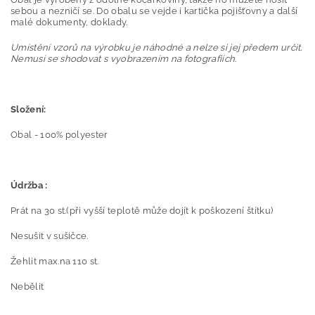
sebou a nezničí se. Do obalu se vejde i kartička pojišťovny a další
malé dokumenty, doklady.
Umístění vzorů na výrobku je náhodné a nelze si jej předem určit.
Nemusí se shodovat s vyobrazením na fotografiích.
Složení:
Obal -
100% polyester
Údržba :
Prát na 30 st.(při vyšší teplotě může dojít k poškození štítku)
Nesušit v sušičce.
Žehlit max.na 110 st.
Nebělit