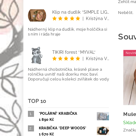
Žehlit ma
Klip na dudlík *SIMPLE LIGHT PINK*
Nebělit.
|
Kristýna Vetyšková
Nádherný klip na dudlík, moje holčička si
s ním i ráda hraje
Souv
TIKIRI forest *MÝVAL*
Novin
|
Kristýna Vetyšková
Nádherná chobotnička, krásně plave a
rolnička uvnitř naši dcerku moc baví.
Doporučuji celou kolekci zvířátek do vody
TOP 10
*POLÁRNÍ* KRABIČKA
Muše
1 890 Kč
Skla
KRABIČKA *DEEP WOODS*
Značk
1 670 Kč