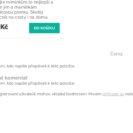
jte miminkům to nejlepší a
te jim a maminkám
ínovou plenku. Skvělý
ník na cesty i na doma.
 Kč
Černá
ní, kdo napíše příspěvek k této položce.
at komentář
ní, kdo napíše příspěvek k této položce.
gistrovaní uživatelé mohou vkládat hodnocení. Prosím
přihlaste se
neb