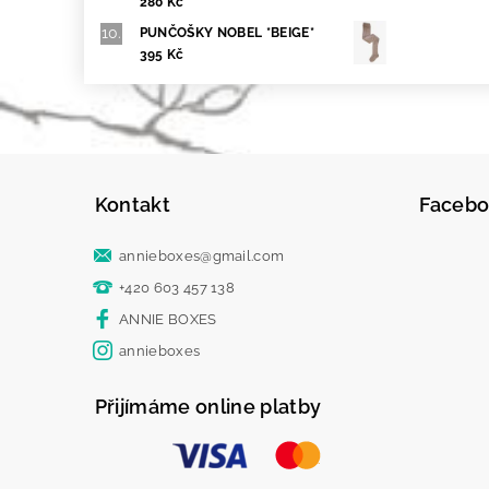
280 Kč
PUNČOŠKY NOBEL *BEIGE*
395 Kč
Kontakt
Faceb
annieboxes
@
gmail.com
+420 603 457 138
ANNIE BOXES
annieboxes
Přijímáme online platby