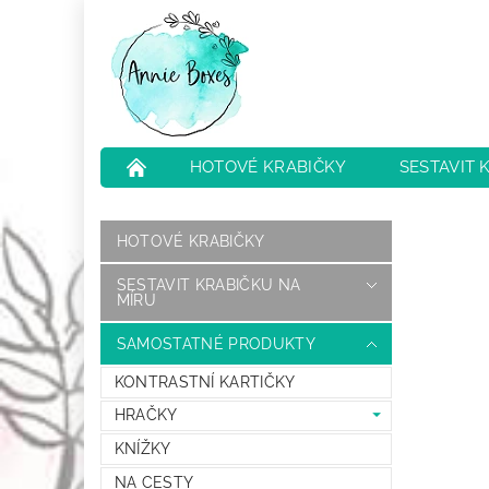
HOTOVÉ KRABIČKY
SESTAVIT 
NEJČASTĚJŠÍ OTÁZKY
HODNOCENÍ O
HOTOVÉ KRABIČKY
SESTAVIT KRABIČKU NA
MÍRU
SAMOSTATNÉ PRODUKTY
KONTRASTNÍ KARTIČKY
HRAČKY
KNÍŽKY
NA CESTY