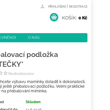
|
PŘIHLÁŠENÍ
REGISTRACE
KOŠÍK:
0 Kč
EVNĚNO!
O NÁS
KY
KONTAKTY
alovací podložka
STEČKY*
Neohodnoceno
hcete výbavu maminky doladit k dokonalosti,
jí ještě přebalovací podložku. Velmi praktické
y na přebalování miminka.
ost
Skladem
doručit do
14.8.2026