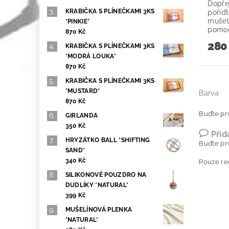
Dopře
KRABIČKA S PLÍNEČKAMI 3KS
pořiď
mušel
*PINKIE*
pomoc
870 Kč
280
KRABIČKA S PLÍNEČKAMI 3KS
*MODRÁ LOUKA*
870 Kč
KRABIČKA S PLÍNEČKAMI 3KS
*MUSTARD*
Barva
870 Kč
Buďte prv
GIRLANDA
350 Kč
Přid
HRYZÁTKO BALL *SHIFTING
Buďte prv
SAND*
340 Kč
Pouze re
SILIKONOVÉ POUZDRO NA
DUDLÍKY *NATURAL*
399 Kč
MUŠELÍNOVÁ PLENKA
*NATURAL*