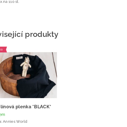
x.na 110 st.
isející produkty
ka
línová plenka *BLACK*
dem
a:
Annies World