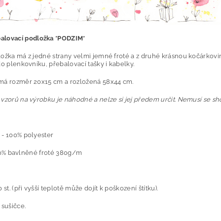
alovací podložka *PODZIM*
ložka má z jedné strany velmi jemné froté a z druhé krásnou kočárkovi
do plenkovníku, přebalovací tašky i kabelky.
má rozměr 20x15 cm a rozložená 58x44 cm.
vzorů na výrobku je náhodné a nelze si jej předem určit. Nemusí se sh
 -
100% polyester
bavlněné froté 380g/m
 st. (při vyšší teplotě může dojít k poškození štítku).
 sušičce.