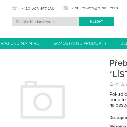
annieboxes@gmail.com
+420 603 457 138
KRABIČKU NA MÍRU
SAMOSTATNÉ PRODUKTY
ZL
BCHODU
DOPRAVA A PLATBA
OBCHODNÍ PODMÍN
Přeb
*LÍ
Pokud c
počiďte 
na cest
Dostupn
Můžeme 