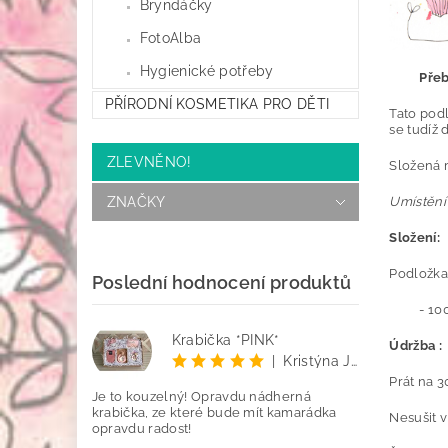
Bryndáčky
FotoAlba
Hygienické potřeby
Přeb
PŘÍRODNÍ KOSMETIKA PRO DĚTI
Tato pod
se tudíž 
ZLEVNĚNO!
Složená 
ZNAČKY
Umístění 
Složení:
Podložka
Poslední hodnocení produktů
- 100% 
Krabička *PINK*
Údržba :
|
Kristýna Jenčo
Prát na 30
Je to kouzelný! Opravdu nádherná
krabička, ze které bude mít kamarádka
Nesušit v
opravdu radost!