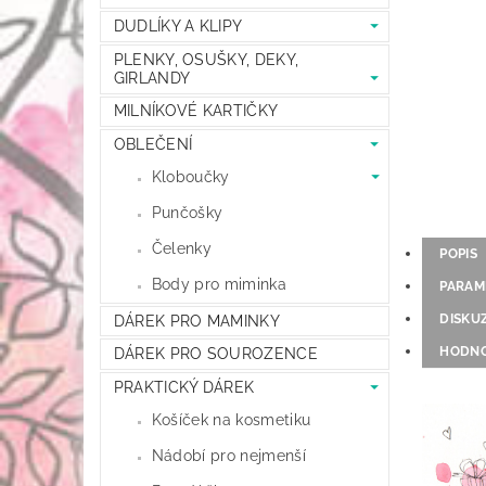
DUDLÍKY A KLIPY
PLENKY, OSUŠKY, DEKY,
GIRLANDY
MILNÍKOVÉ KARTIČKY
OBLEČENÍ
Kloboučky
Punčošky
Čelenky
POPIS
Body pro miminka
PARAM
DISKU
DÁREK PRO MAMINKY
HODNO
DÁREK PRO SOUROZENCE
PRAKTICKÝ DÁREK
Košíček na kosmetiku
Nádobí pro nejmenší