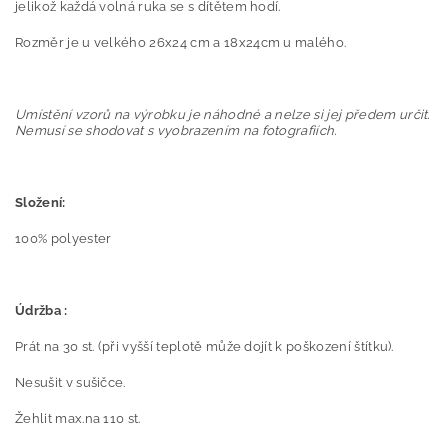
jelikož každá volná ruka se s dítětem hodí.
Rozměr je u velkého 26x24 cm a 18x24cm u malého.
Umístění vzorů na výrobku je náhodné a nelze si jej předem určit.
Nemusí se shodovat s vyobrazením na fotografiích.
Složení:
100% polyester
Údržba :
Prát na 30 st. (při vyšší teplotě může dojít k poškození štítku).
Nesušit v sušičce.
Žehlit max.na 110 st.