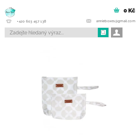
0 Kč
annieboxes@gmail.com
+420 603 457 138