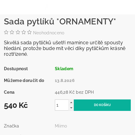
Sada pytlíků *ORNAMENTY*
Neohodnoceno
Skvělá sada pytlíčků ušetří mamince určitě spousty
hledání, protože bude mít věci díky pytlíčkům krásně
roztřízené.
Dostupnost
Skladem
Můžeme doručit do
13.8.2026
Cena
446,28 Kč bez DPH
540 Kč
Značka
Miimo