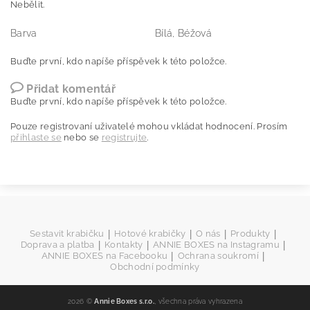
Nebělit.
Barva
Bílá, Béžová
Buďte první, kdo napíše příspěvek k této položce.
Přidat komentář
Buďte první, kdo napíše příspěvek k této položce.
Pouze registrovaní uživatelé mohou vkládat hodnocení. Prosím
přihlaste se
nebo se
registrujte
.
|
|
|
|
Sestavit krabičku
Hotové krabičky
O nás
Produkty
|
|
|
Doprava a platba
Kontakty
ANNIE BOXES na Instagramu
|
|
ANNIE BOXES na Facebooku
Ochrana soukromí
Obchodní podmínky
2026 ©
Annie Boxes s.r.o.
, všechna práva vyhrazena