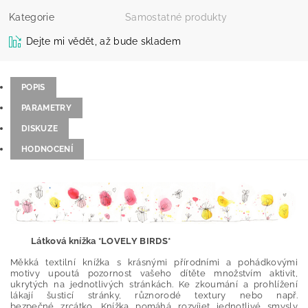
Kategorie
Samostatné produkty
Dejte mi vědět, až bude skladem
POPIS
PARAMETRY
DISKUZE
HODNOCENÍ
Látková knížka *LOVELY BIRDS
*
Měkká textilní knížka s krásnými přírodními a pohádkovými
motivy upoutá pozornost vašeho dítěte množstvím aktivit,
ukrytých na jednotlivých stránkách. Ke zkoumání a prohlížení
lákají šusticí stránky, různorodé textury nebo např.
bezpečné zrcátko. Knížka pomáhá rozvíjet jednotlivé smysly