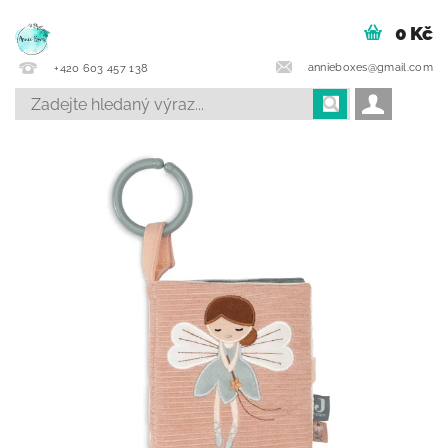
0 Kč
annieboxes@gmail.com
+420 603 457 138