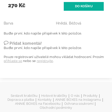
270 Kč
Barva
Hnědá, Béžová
Buďte první, kdo napíše příspěvek k této položce.
Přidat komentář
Buďte první, kdo napíše příspěvek k této položce.
Pouze registrovaní uživatelé mohou vkládat hodnocení. Prosím
přihlaste se
nebo se
registrujte
.
|
|
|
|
Sestavit krabičku
Hotové krabičky
O nás
Produkty
|
|
|
Doprava a platba
Kontakty
ANNIE BOXES na Instagramu
|
|
ANNIE BOXES na Facebooku
Ochrana soukromí
Obchodní podmínky