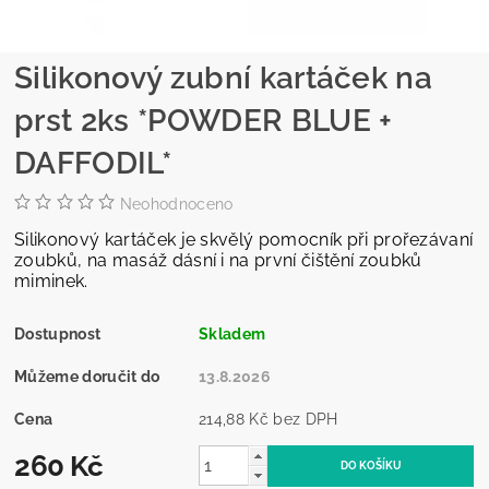
Silikonový zubní kartáček na
prst 2ks *POWDER BLUE +
DAFFODIL*
Neohodnoceno
Silikonový kartáček je skvělý pomocník při prořezávaní
zoubků, na masáž dásní i na první čištění zoubků
miminek.
Dostupnost
Skladem
Můžeme doručit do
13.8.2026
Cena
214,88 Kč bez DPH
260 Kč