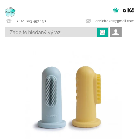
0 Kč
annieboxes@gmail.com
+420 603 457 138