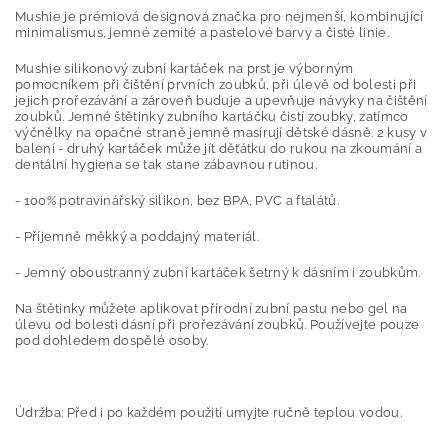
Mushie je prémiová designová značka pro nejmenší, kombinující
minimalismus, jemné zemité a pastelové barvy a čisté linie.
Mushie silikonový zubní kartáček na prst je výborným
pomocníkem při čištění prvních zoubků, při úlevě od bolesti při
jejich prořezávání a zároveň buduje a upevňuje návyky na čištění
zoubků. Jemné štětinky zubního kartáčku čistí zoubky, zatímco
výčnělky na opačné straně jemně masírují dětské dásně. 2 kusy v
balení - druhý kartáček může jít děťátku do rukou na zkoumání a
dentální hygiena se tak stane zábavnou rutinou.
- 100% potravinářský silikon, bez BPA, PVC a ftalátů.
- Příjemně měkký a poddajný materiál.
- Jemný oboustranný zubní kartáček šetrný k dásním i zoubkům.
Na štětinky můžete aplikovat přírodní zubní pastu nebo gel na
úlevu od bolesti dásní při prořezávání zoubků. Používejte pouze
pod dohledem dospělé osoby.
Údržba: Před i po každém použití umyjte ručně teplou vodou.