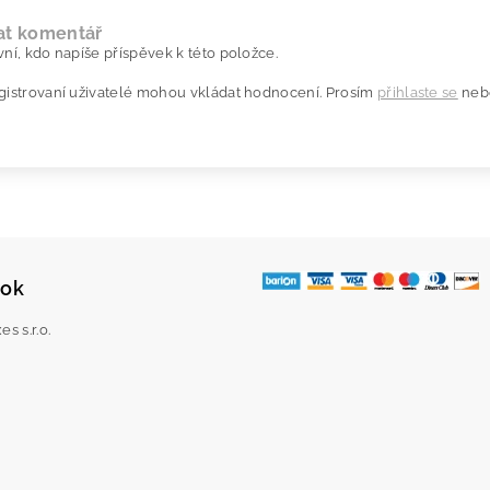
at komentář
ní, kdo napíše příspěvek k této položce.
gistrovaní uživatelé mohou vkládat hodnocení. Prosím
přihlaste se
neb
ook
s s.r.o.