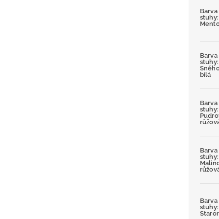
Barva
stuhy:
Mento
Barva
stuhy:
Sněh
bílá
Barva
stuhy:
Pudro
růžov
Barva
stuhy:
Malin
růžov
Barva
stuhy:
Staro