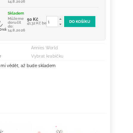
14.8.2026
Skladem
Můžeme
50 Kč
e
doručit
41,32 Kč bez DPH
á/
do:
cová
14.8.2026
Annies World
e
Vybrat krabičku
 mi vědět, až bude skladem