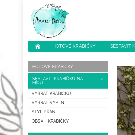
HOTOVÉ KRABIČKY
SESTAVIT 
NEJČASTĚJŠÍ OTÁZKY
HODNOCENÍ O
HOTOVÉ KRABIČKY
SESTAVIT KRABIČKU NA
MÍRU
VYBRAT KRABIČKU
VYBRAT VÝPLŇ
STYL PŘÁNÍ
OBSAH KRABIČKY