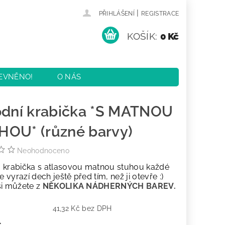
|
PŘIHLÁŠENÍ
REGISTRACE
KOŠÍK:
0 Kč
EVNĚNO!
O NÁS
KY
KONTAKTY
odní krabička *S MATNOU
OU* (různé barvy)
Neohodnoceno
 krabička s atlasovou matnou stuhou každé
vyrazí dech ještě před tím, než ji otevře :)
si můžete z
NĚKOLIKA NÁDHERNÝCH BAREV.
41,32 Kč bez DPH
č