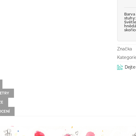
Barva
stuhy:
Světl
hněd
skoři
Značka
Kategori
Dejte
ETRY
ZE
CENÍ