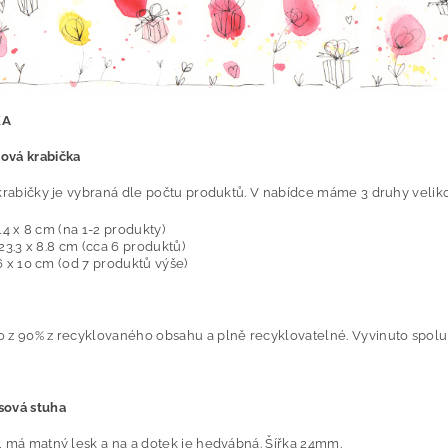
KA
ová krabička
krabičky je vybraná dle počtu produktů. V nabídce máme 3 druhy veliko
 14 x 8 cm (na 1-2 produkty)
 23.3 x 8.8 cm (cca 6 produktů)
6 x 10 cm (od 7 produktů výše)
 z 90% z recyklovaného obsahu a plně recyklovatelné. Vyvinuto spolu 
sová stuha
, má matný lesk a na a dotek je hedvábná. Šířka 24mm.