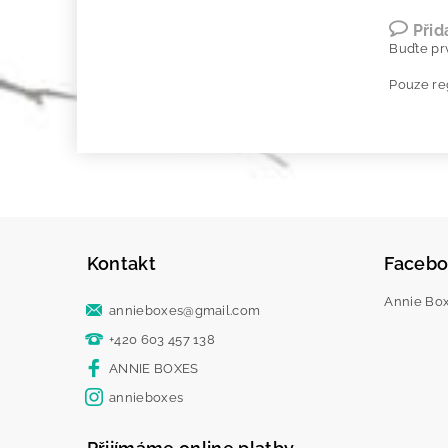
Přid
Buďte prv
Pouze re
Kontakt
Faceb
Annie Boxe
annieboxes
@
gmail.com
+420 603 457 138
ANNIE BOXES
annieboxes