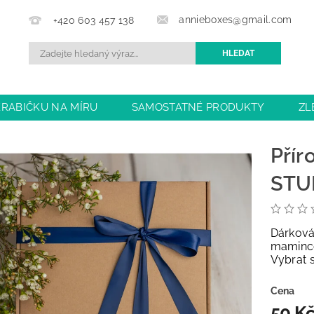
annieboxes@gmail.com
+420 603 457 138
KRABIČKU NA MÍRU
SAMOSTATNÉ PRODUKTY
ZL
BCHODU
DOPRAVA A PLATBA
OBCHODNÍ PODMÍN
Přír
STUH
Dárková
mamince 
Vybrat 
Cena
50 K