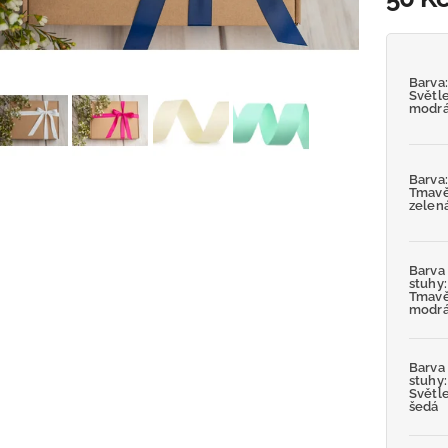
Barva
Světl
modr
Barva
Tmav
zelen
Barva
stuhy:
Tmav
modr
Barva
stuhy:
Světl
šedá