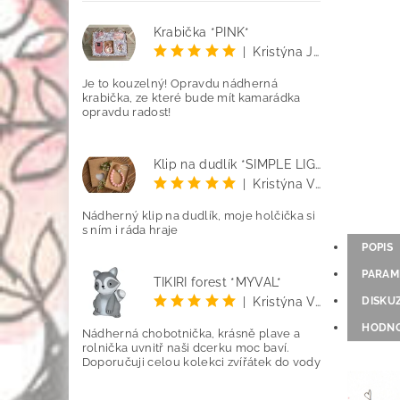
Krabička *PINK*
|
Kristýna Jenčo
Je to kouzelný! Opravdu nádherná
krabička, ze které bude mít kamarádka
opravdu radost!
Klip na dudlík *SIMPLE LIGHT PINK*
|
Kristýna Vetyšková
Nádherný klip na dudlík, moje holčička si
s ním i ráda hraje
POPIS
PARAM
TIKIRI forest *MÝVAL*
|
Kristýna Vetyšková
DISKU
HODNO
Nádherná chobotnička, krásně plave a
rolnička uvnitř naši dcerku moc baví.
Doporučuji celou kolekci zvířátek do vody