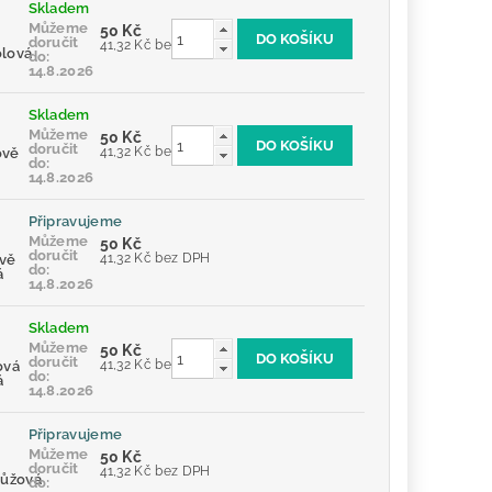
Skladem
Můžeme
50 Kč
doručit
41,32 Kč bez DPH
lová
do:
14.8.2026
Skladem
Můžeme
50 Kč
doručit
41,32 Kč bez DPH
ově
do:
14.8.2026
Připravujeme
Můžeme
50 Kč
doručit
41,32 Kč bez DPH
vě
do:
á
14.8.2026
Skladem
Můžeme
50 Kč
doručit
41,32 Kč bez DPH
ová
do:
á
14.8.2026
Připravujeme
Můžeme
50 Kč
doručit
41,32 Kč bez DPH
růžová
do: