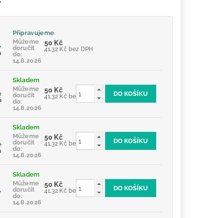
Připravujeme
:
Můžeme
50 Kč
e
doručit
41,32 Kč bez DPH
á
do:
14.8.2026
Skladem
:
Můžeme
50 Kč
ě
doručit
41,32 Kč bez DPH
á
do:
14.8.2026
Skladem
Můžeme
50 Kč
doručit
41,32 Kč bez DPH
ě
do:
á
14.8.2026
Skladem
Můžeme
50 Kč
doručit
41,32 Kč bez DPH
e
do:
14.8.2026