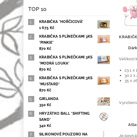
TOP 10
KRABIČKA *HOŘČICOVÁ*
1 675 Kč
KRABIČKA S PLÍNEČKAMI 3KS
KRABIČ
*PINKIE*
Dárk
870 Kč
KRABIČKA S PLÍNEČKAMI 3KS
Velikost 
*MODRÁ LOUKA*
870 Kč
23.1 x
30.2 x
KRABIČKA S PLÍNEČKAMI 3KS
35 x 2
*MUSTARD*
870 Kč
GIRLANDA
Vyrobeno
350 Kč
HRYZÁTKO BALL *SHIFTING
SAND*
Atla
340 Kč
SILIKONOVÉ POUZDRO NA
Je pevná