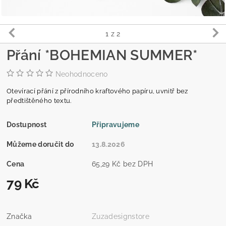
1
z 2
Přání *BOHEMIAN SUMMER*
Neohodnoceno
Otevírací přání z přírodního kraftového papíru, uvnitř bez
předtištěného textu.
Dostupnost
Připravujeme
Můžeme doručit do
13.8.2026
Cena
65,29 Kč bez DPH
79 Kč
Značka
Zuzadesignstore