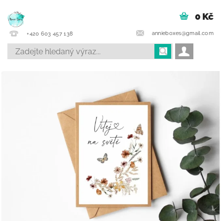
0 Kč
annieboxes@gmail.com
+420 603 457 138