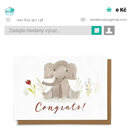
0 Kč
annieboxes@gmail.com
+420 603 457 138