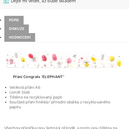
Dejte mi vědět, až bude skladem
POPIS
DISKUZE
HODNOCENÍ
Přání Congrats *ELEPHANT*
Velikost přání A6
Uvnitř čisté
Tištěno na recyklovaný papír
Součástí přání hnědá/ přírodní obálka z recyklovaného
papíru
Všechna přáníčka jsou šetrná k přírodě, a proto jsou tištěna na