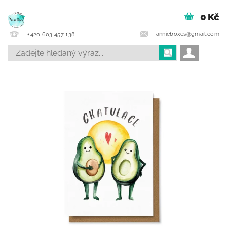
0 Kč
annieboxes@gmail.com
+420 603 457 138