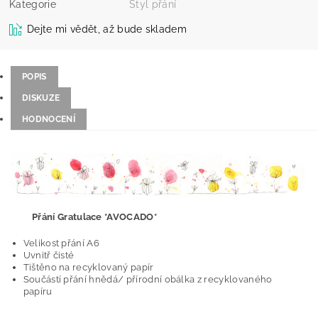
Kategorie
Styl přání
Dejte mi vědět, až bude skladem
POPIS
DISKUZE
HODNOCENÍ
Přání Gratulace *AVOCADO*
Velikost přání A6
Uvnitř čisté
Tištěno na recyklovaný papír
Součástí přání hnědá/ přírodní obálka z recyklovaného
papíru