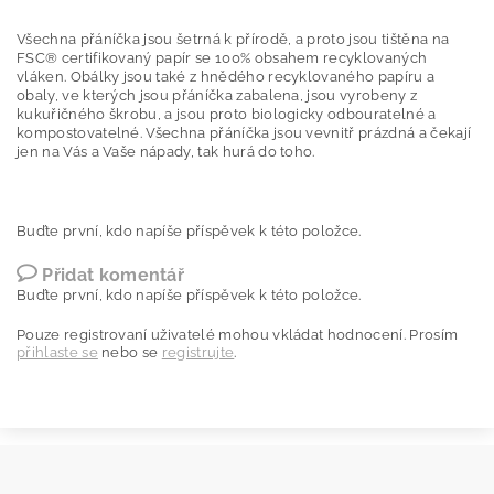
Všechna přáníčka jsou šetrná k přírodě, a proto jsou tištěna na
FSC® certifikovaný papír se 100% obsahem recyklovaných
vláken. Obálky jsou také z hnědého recyklovaného papíru a
obaly, ve kterých jsou přáníčka zabalena, jsou vyrobeny z
kukuřičného škrobu, a jsou proto biologicky odbouratelné a
kompostovatelné. Všechna přáníčka jsou vevnitř prázdná a čekají
jen na Vás a Vaše nápady, tak hurá do toho.
Buďte první, kdo napíše příspěvek k této položce.
Přidat komentář
Buďte první, kdo napíše příspěvek k této položce.
Pouze registrovaní uživatelé mohou vkládat hodnocení. Prosím
přihlaste se
nebo se
registrujte
.