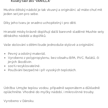
Kulatý talíř 2ks *VANILLA*
Mushie dětský nádobí je tak vkusný a originální, až máte chuť mít
jeden set jen pro sebe.
Díky jeho tvaru je snadno uchopitelný i pro děti.
Hranaté misky krásně doplňují další barevně sladěné Mushie sety
dětského nádobí a doplňků.
Vaše stolování s dětmi bude jednoduše stylové a originální.
Pevný a odolný materiál.
Vyrobeno z polypropylenu, bez obsahu BPA, PVC, ftalátů, či
jiných škodlivin.
100% recyklovatelné.
Používání bezpečné i při vysokých teplotách.
Údržba: Umyjte teplou vodou, případně saponátem a důkladně
opláchněte. Vhodné do myčky nádobí, i mikrovlnné trouby.
Vyrobeno v Dánsku.