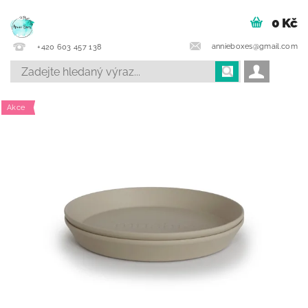
0 Kč
annieboxes@gmail.com
+420 603 457 138
Akce