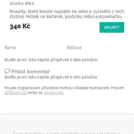
Značka:
BIBS
Kroužky, které krásně napojíte na sebe a vytvoříte z nich
stylový řetízek na kočárek, postýlku nebo autosedačku,
340 Kč
KOUPIT
Barva
Béžová
Buďte první, kdo napíše příspěvek k této položce.
Přidat komentář
Buďte první, kdo napíše příspěvek k této položce.
Pouze registrovaní uživatelé mohou vkládat hodnocení. Prosím
přihlaste se
nebo se
registrujte
.