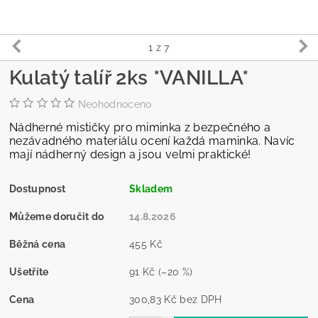
1
z 7
Kulatý talíř 2ks *VANILLA*
Neohodnoceno
Nádherné mističky pro miminka z bezpečného a
nezávadného materiálu ocení každá maminka. Navíc
mají nádherný design a jsou velmi praktické!
Dostupnost
Skladem
Můžeme doručit do
14.8.2026
Běžná cena
455 Kč
Ušetříte
91 Kč
(–20 %)
Cena
300,83 Kč bez DPH