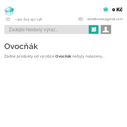
0 Kč
annieboxes@gmail.com
+420 603 457 138
Ovocňák
Žádné produkty od výrobce
Ovocňák
nebyly nalezeny....