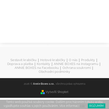
|
|
|
|
Sestavit krabičku
Hotové krabičky
O nás
Produkty
|
|
|
Doprava a platba
Kontakty
ANNIE BOXES na Instagramu
|
|
ANNIE BOXES na Facebooku
Ochrana soukromí
Obchodní podmínky
2026 ©
Annie Boxes s.r.o.
, všechna práva vyhrazena
Vytvořil Shoptet
Tento web používá soubory cookie. Dalším procházením tohoto webu
vyjadřujete souhlas s jejich používáním. Více informací
zde
.
ROZUMÍM