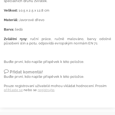
speciálních druhů zvířátek.
Velikost:
10,5 x 2,5 x 12,8 cm
Materiál:
Javorové dřevo
Barva:
šedá
Zvláštní rysy:
ruční práce, ručně malováno, barvy odolné
působení slin a potu, odpovídá evropským normám EN 71
Buďte první, kdo napíše příspěvek k této položce.
Přidat komentář
Buďte první, kdo napíše příspěvek k této položce.
Pouze registrovaní uživatelé mohou vkládat hodnocení. Prosím
přihlaste se
nebo se
registrujte
.