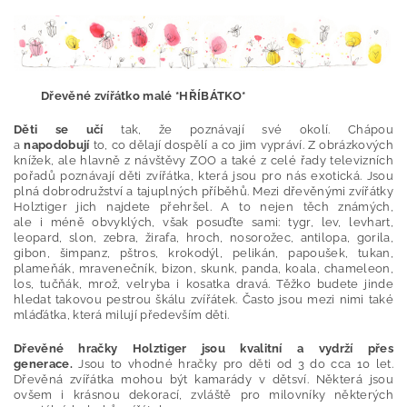
Dřevěné zvířátko malé *HŘÍBÁTKO*
Děti se učí
tak, že poznávají své okolí. Chápou
a
napodobují
to, co dělají dospělí a co jim vypráví. Z obrázkových
knížek, ale hlavně z návštěvy ZOO a také z celé řady televizních
pořadů poznávají děti zvířátka, která jsou pro nás exotická. Jsou
plná dobrodružství a tajuplných příběhů. Mezi dřevěnými zvířátky
Holztiger jich najdete přehršel. A to nejen těch známých,
ale i méně obvyklých, však posuďte sami: tygr, lev, levhart,
leopard, slon, zebra, žirafa, hroch, nosorožec, antilopa, gorila,
gibon, šimpanz, pštros, krokodýl, pelikán, papoušek, tukan,
plameňák, mravenečník, bizon, skunk, panda, koala, chameleon,
los, tučňák, mrož, velryba i kosatka dravá. Těžko budete jinde
hledat takovou pestrou škálu zvířátek. Často jsou mezi nimi také
mláďátka, která milují především děti.
Dřevěné hračky Holztiger jsou kvalitní a vydrží přes
generace.
Jsou to vhodné hračky pro děti od 3 do cca 10 let.
Dřevěná zvířátka mohou být kamarády v dětsví. Některá jsou
ovšem i krásnou dekorací, zvláště pro milovníky některých