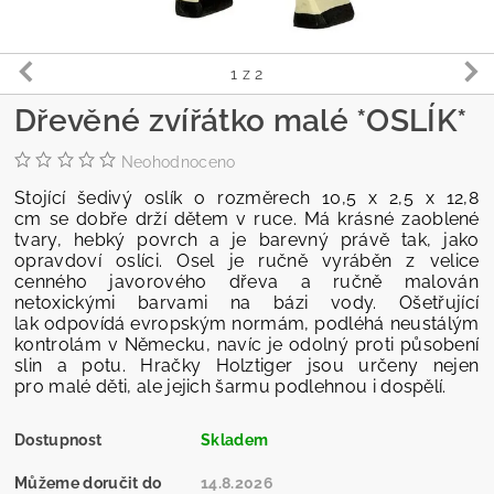
1
z 2
Dřevěné zvířátko malé *OSLÍK*
Neohodnoceno
Stojící šedivý oslík o rozměrech 10,5 x 2,5 x 12,8
cm se dobře drží dětem v ruce. Má krásné zaoblené
tvary, hebký povrch a je barevný právě tak, jako
opravdoví oslíci. Osel je ručně vyráběn z velice
cenného javorového dřeva a ručně malován
netoxickými barvami na bázi vody. Ošetřující
lak odpovídá evropským normám, podléhá neustálým
kontrolám v Německu, navíc je odolný proti působení
slin a potu. Hračky Holztiger jsou určeny nejen
pro malé děti, ale jejich šarmu podlehnou i dospělí.
Dostupnost
Skladem
Můžeme doručit do
14.8.2026