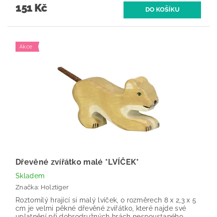
151 Kč
Akce
Dřevěné zvířátko malé *LVÍČEK*
Skladem
Značka:
Holztiger
Roztomilý hrající si malý lvíček, o rozměrech 8 x 2,3 x 5
cm je velmi pěkné dřevěné zvířátko, které najde své
uplatnění při dobrodružných hrách nespoustaného