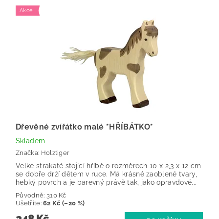
Akce
Dřevěné zvířátko malé *HŘÍBÁTKO*
Skladem
Značka:
Holztiger
Velké strakaté stojící hříbě o rozměrech 10 x 2,3 x 12 cm
se dobře drží dětem v ruce. Má krásné zaoblené tvary,
hebký povrch a je barevný právě tak, jako opravdové...
Původně:
310 Kč
Ušetříte
:
62 Kč (–20 %)
248 Kč