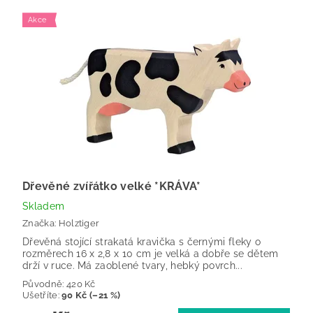
Akce
Dřevěné zvířátko velké *KRÁVA*
Skladem
Značka:
Holztiger
Dřevěná stojící strakatá kravička s černými fleky o
rozměrech 16 x 2,8 x 10 cm je velká a dobře se dětem
drží v ruce. Má zaoblené tvary, hebký povrch...
Původně:
420 Kč
Ušetříte
:
90 Kč (–21 %)