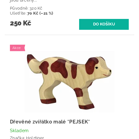
Původně:
320 Kč
Ušetříte
:
70 Kč (–21 %)
250 Kč
Akce
Dřevěné zvířátko malé *PEJSEK*
Skladem
Značka:
Holztiger