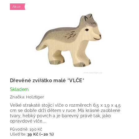
Akce
Dřevěné zvířátko malé *VLČE*
Skladem
Značka:
Holztiger
Velké strakaté stojící vlče o rozměrech 6,5 x 1,9 x 4,5
cm se dobře drží dětem v ruce. Má krásné zaoblené
tvary, hebký povrch a je barevný právě tak, jako
opravdové vlče....
Původně:
190 Kč
Ušetříte
:
39 Kč (–20 %)