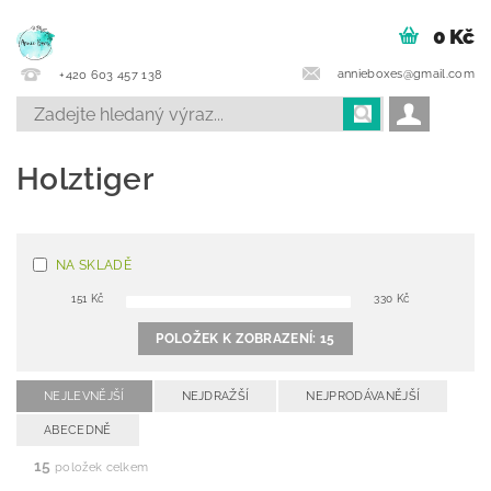
0 Kč
annieboxes@gmail.com
+420 603 457 138
Holztiger
NA SKLADĚ
151
Kč
330
Kč
POLOŽEK K ZOBRAZENÍ:
15
NEJLEVNĚJŠÍ
NEJDRAŽŠÍ
NEJPRODÁVANĚJŠÍ
ABECEDNĚ
15
položek celkem