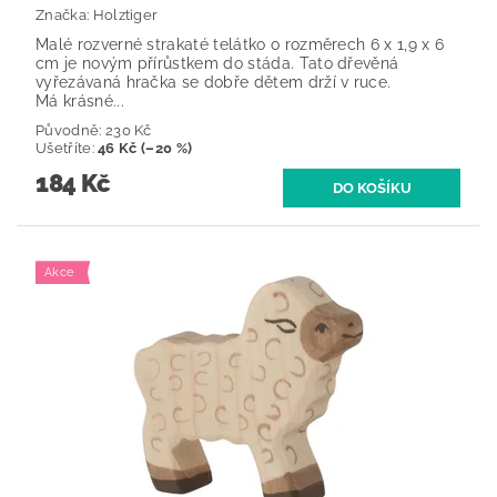
Značka:
Holztiger
Malé rozverné strakaté telátko o rozměrech 6 x 1,9 x 6
cm je novým přírůstkem do stáda. Tato dřevěná
vyřezávaná hračka se dobře dětem drží v ruce.
Má krásné...
Původně:
230 Kč
Ušetříte
:
46 Kč (–20 %)
184 Kč
Akce