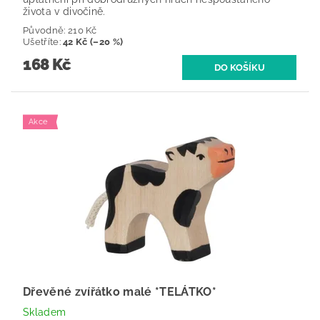
života v divočině.
Původně:
210 Kč
Ušetříte
:
42 Kč (–20 %)
168 Kč
Akce
Dřevěné zvířátko malé *TELÁTKO*
Skladem