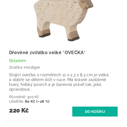
Dřevěné zvířátko velké *OVEČKA*
Skladem
Značka:
Holztiger
Stojící ovečka o rozměrech 11 x 2,3 x 8,3 cm je velká
a dobře se dětem drží v ruce. Má krásné zaoblené
tvary, hebký povrch a je barevná právě tak, jako
opravdová...
Původně:
300 Kč
Ušetříte
:
80 Kč (–26 %)
220 Kč