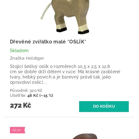
Dřevěné zvířátko malé *OSLÍK*
Skladem
Značka:
Holztiger
Stojící šedivý oslík o rozměrech 10,5 x 2,5 x 12,8
cm se dobře drží dětem v ruce. Má krásné zaoblené
tvary, hebký povrch a je barevný právě tak, jako
opravdoví oslíci....
Původně:
320 Kč
Ušetříte
:
48 Kč (–15 %)
272 Kč
Akce