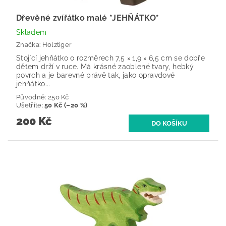
Dřevěné zvířátko malé *JEHŇÁTKO*
Skladem
Značka:
Holztiger
Stojící jehňátko o rozměrech 7,5 × 1,9 × 6,5 cm se dobře
dětem drží v ruce. Má krásné zaoblené tvary, hebký
povrch a je barevné právě tak, jako opravdové
jehňátko...
Původně:
250 Kč
Ušetříte
:
50 Kč (–20 %)
200 Kč