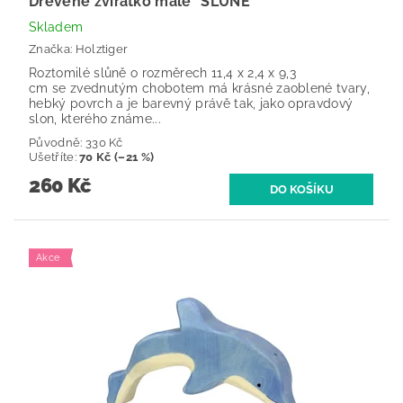
Dřevěné zvířátko malé *SLŮNĚ*
Skladem
Značka:
Holztiger
Roztomilé slůně o rozměrech 11,4 x 2,4 x 9,3
cm se zvednutým chobotem má krásné zaoblené tvary,
hebký povrch a je barevný právě tak, jako opravdový
slon, kterého známe...
Původně:
330 Kč
Ušetříte
:
70 Kč (–21 %)
260 Kč
Akce