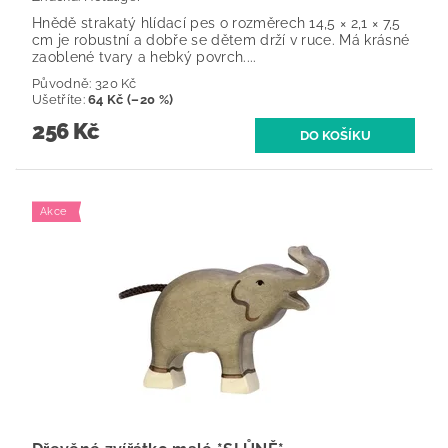
Hnědě strakatý hlídací pes o rozměrech 14,5 × 2,1 × 7,5
cm je robustní a dobře se dětem drží v ruce. Má krásné
zaoblené tvary a hebký povrch....
Původně:
320 Kč
Ušetříte
:
64 Kč (–20 %)
256 Kč
Akce