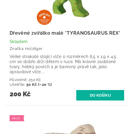
Dřevěné zvířátko malé *TYRANOSAURUS REX*
Skladem
Značka:
Holztiger
Velké strakaté stojící vlče o rozměrech 6,5 x 1,9 x 4,5
cm se dobře drží dětem v ruce. Má krásné zaoblené
tvary, hebký povrch a je barevný právě tak, jako
opravdové vlče....
Původně:
250 Kč
Ušetříte
:
50 Kč (–20 %)
200 Kč
Akce