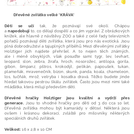
Dřevěné zvířátko velké *KRÁVA*
Děti se učí
tak, že poznávají své okolí. Chápou
a
napodobují
to, co dělají dospělí a co jim vypráví. Z obrázkových
knížek, ale hlavně z návštěvy ZOO a také z celé řady televizních
pořadů poznávají děti zvířátka, která jsou pro nás exotická. Jsou
plná dobrodružství a tajuplných příběhů. Mezi dřevěnými zvířátky
Holztiger jich najdete přehršel. A to nejen těch známých,
ale i méně obvyklých, však posuďte sami: tygr, lev, levhart,
leopard, slon, zebra, žirafa, hroch, nosorožec, antilopa, gorila,
gibon, šimpanz, pštros, krokodýl, pelikán, papoušek, tukan,
plameňák, mravenečník, bizon, skunk, panda, koala, chameleon,
los, tučňák, mrož, velryba i kosatka dravá. Těžko budete jinde
hledat takovou pestrou škálu zvířátek. Často jsou mezi nimi také
mláďátka, která milují především děti.
Dřevěné hračky Holztiger jsou kvalitní a vydrží přes
generace.
Jsou to vhodné hračky pro děti od 3 do cca 10 let.
Dřevěná zvířátka mohou být kamarády v dětsví. Některá jsou
ovšem i krásnou dekorací, zvláště pro milovníky některých
speciálních druhů zvířátek.
Velikost:
16 x 2,8 x 10 CM