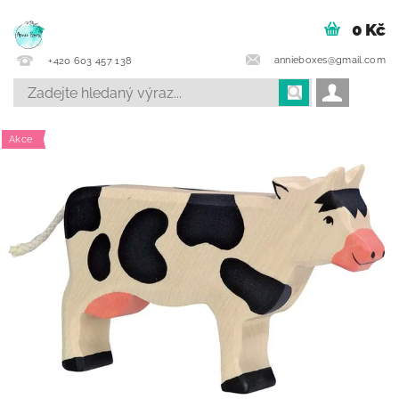
0 Kč
annieboxes@gmail.com
+420 603 457 138
Akce