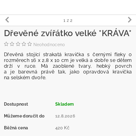
1
z 2
Dřevěné zvířátko velké *KRÁVA*
Neohodnoceno
Dřevěná stojící strakatá kravička s černými fleky o
rozměrech 16 x 2,8 x 10 cm je velká a dobře se dětem
drží v ruce. Má zaoblené tvary, hebký povrch
a je barevná právě tak, jako opravdová kravička
na selském dvoře.
Dostupnost
Skladem
Můžeme doručit do
12.8.2026
Běžná cena
420 Kč