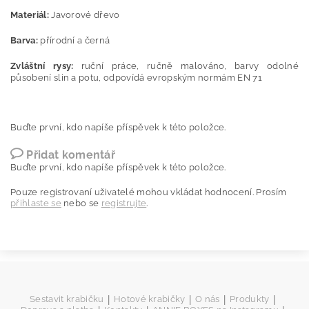
Materiál:
Javorové dřevo
Barva:
přírodní a černá
Zvláštní rysy:
ruční práce, ručně malováno, barvy odolné
působení slin a potu, odpovídá evropským normám EN 71
Buďte první, kdo napíše příspěvek k této položce.
Přidat komentář
Buďte první, kdo napíše příspěvek k této položce.
Pouze registrovaní uživatelé mohou vkládat hodnocení. Prosím
přihlaste se
nebo se
registrujte
.
|
|
|
|
Sestavit krabičku
Hotové krabičky
O nás
Produkty