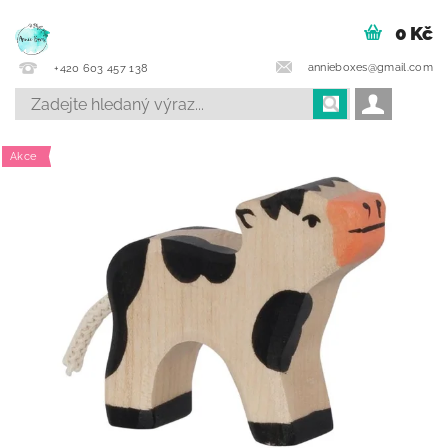
0 Kč
annieboxes@gmail.com
+420 603 457 138
Akce