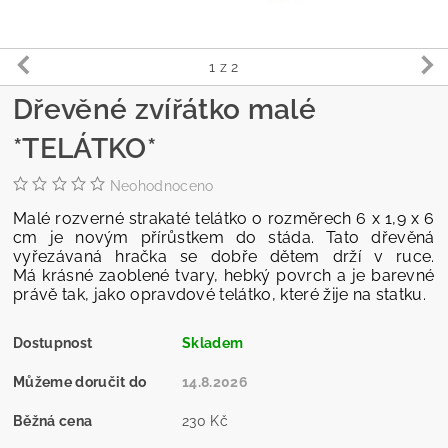
1
z 2
Dřevěné zvířátko malé
*TELÁTKO*
Neohodnoceno
Malé rozverné strakaté telátko o rozměrech 6 x 1,9 x 6
cm je novým přírůstkem do stáda. Tato dřevěná
vyřezávaná hračka se dobře dětem drží v ruce.
Má krásné zaoblené tvary, hebký povrch a je barevné
právě tak, jako opravdové telátko, které žije na statku.
Dostupnost
Skladem
Můžeme doručit do
14.8.2026
Běžná cena
230 Kč