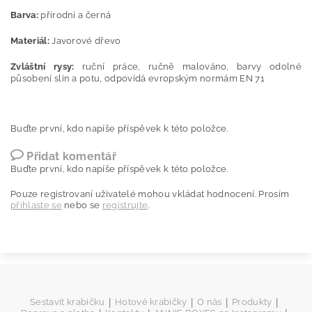
Barva:
přírodní a černá
Materiál:
Javorové dřevo
Zvláštní rysy:
ruční práce, ručně malováno, barvy odolné
působení slin a potu, odpovídá evropským normám EN 71
Buďte první, kdo napíše příspěvek k této položce.
Přidat komentář
Buďte první, kdo napíše příspěvek k této položce.
Pouze registrovaní uživatelé mohou vkládat hodnocení. Prosím
přihlaste se
nebo se
registrujte
.
|
|
|
|
Sestavit krabičku
Hotové krabičky
O nás
Produkty