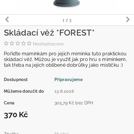
1
z 3
Skládací věž *FOREST*
Neohodnoceno
Pořiďte maminkám pro jejich miminka tuto praktickou
skládací věž. Můžou je využít jak pro hru s miminkem,
tak třeba na jejich oblíbené dobrůtky jako mističku :)
Dostupnost
Připravujeme
Můžeme doručit do
13.8.2026
Cena
305,79 Kč bez DPH
370 Kč
Značka
Mushie