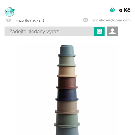
0 Kč
annieboxes@gmail.com
+420 603 457 138