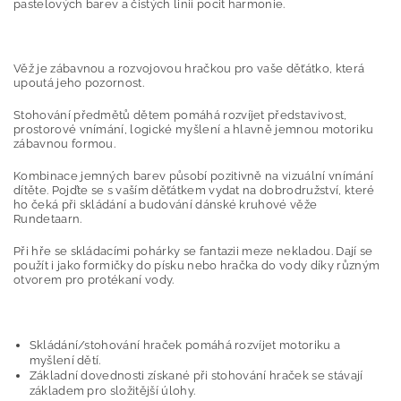
pastelových barev a čistých linií pocit harmonie.
Věž je zábavnou a rozvojovou hračkou pro vaše děťátko, která
upoutá jeho pozornost.
Stohování předmětů dětem pomáhá rozvíjet představivost,
prostorové vnímání, logické myšlení a hlavně jemnou motoriku
zábavnou formou.
Kombinace jemných barev působí pozitivně na vizuální vnímání
dítěte. Pojďte se s vaším děťátkem vydat na dobrodružství, které
ho čeká při skládání a budování dánské kruhové věže
Rundetaarn.
Při hře se skládacími pohárky se fantazii meze nekladou. Dají se
použít i jako formičky do písku nebo hračka do vody díky různým
otvorem pro protékaní vody.
Skládání/stohování hraček pomáhá rozvíjet motoriku a
myšlení dětí.
Základní dovednosti získané při stohování hraček se stávají
základem pro složitější úlohy.