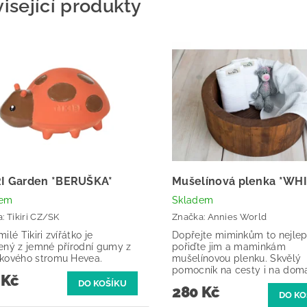
isející produkty
RI Garden *BERUŠKA*
Mušelínová plenka *WH
dem
Skladem
a:
Tikiri CZ/SK
Značka:
Annies World
ilé Tikiri zvířátko je
Dopřejte miminkům to nejlep
ený z jemné přírodní gumy z
pořiďte jim a maminkám
kového stromu Hevea.
mušelínovou plenku. Skvělý
pomocník na cesty i na dom
 Kč
280 Kč