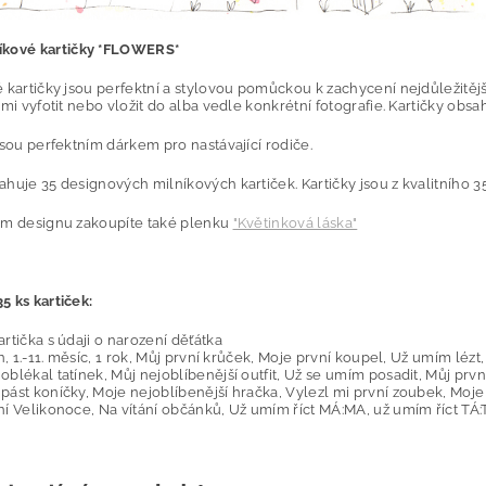
íkové kartičky *FLOWERS*
é kartičky jsou perfektní a stylovou pomůckou k zachycení nejdůležit
ami vyfotit nebo vložit do alba vedle konkrétní fotografie. Kartičky ob
jsou perfektním dárkem pro nastávající rodiče.
huje 35 designových milníkových kartiček. Kartičky jsou z kvalitního 
ém designu zakoupíte také plenku
"Květinková láska"
5 ks kartiček
:
rtička s údaji o narození děťátka
en, 1.-11. měsíc, 1 rok, Můj první krůček, Moje první koupel, Už umím lézt
blékal tatínek, Můj nejoblíbenější outfit, Už se umím posadit, Můj prv
ást koníčky, Moje nejoblíbenější hračka, Vylezl mi první zoubek, Moje 
í Velikonoce, Na vítání občánků, Už umím říct MÁ:MA, už umím říct TÁ: