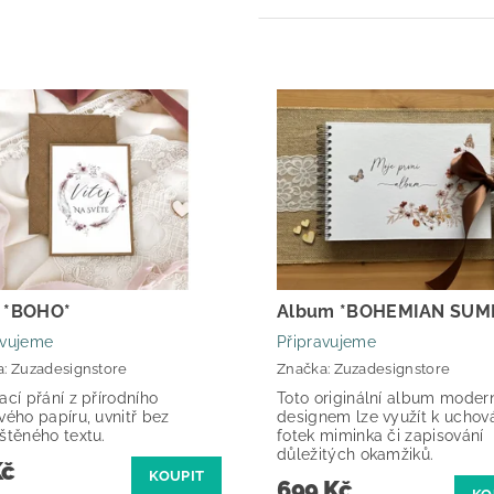
í *BOHO*
Album *BOHEMIAN SUM
avujeme
Připravujeme
a:
Zuzadesignstore
Značka:
Zuzadesignstore
ací přání z přírodního
Toto originální album moder
vého papíru, uvnitř bez
designem lze využít k uchov
ištěného textu.
fotek miminka či zapisování
důležitých okamžiků.
Kč
KOUPIT
699 Kč