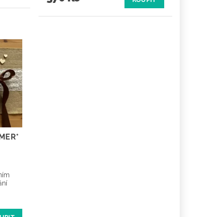
MER*
ním
ání