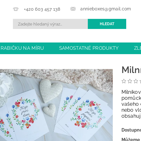
annieboxes@gmail.com
+420 603 457 138
KRABIČKU NA MÍRU
SAMOSTATNÉ PRODUKTY
ZL
BCHODU
DOPRAVA A PLATBA
OBCHODNÍ PODMÍN
Miln
Milníkov
pomůcko
vašeho d
nebo vlo
obsahuj
Dostupn
Můžeme 