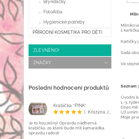
Bryndáčky
FotoAlba
Miln
Hygienické potřeby
Milníkov
s kartičk
PŘÍRODNÍ KOSMETIKA PRO DĚTI
Kartičky 
ZLEVNĚNO!
Sada obsa
ZNAČKY
Ve stejn
Seznam 3
Poslední hodnocení produktů
Úvodní ka
1.-3. týd
Krabička *PINK*
Dnes mě o
|
Kristýna Jenčo
Už umím p
Moje prvn
Je to kouzelný! Opravdu nádherná
krabička, ze které bude mít kamarádka
opravdu radost!