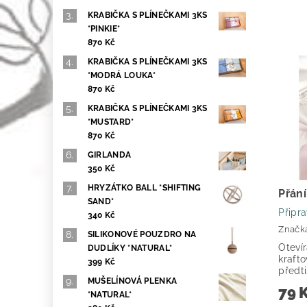
KRABIČKA S PLÍNEČKAMI 3KS
*PINKIE*
870 Kč
KRABIČKA S PLÍNEČKAMI 3KS
*MODRÁ LOUKA*
870 Kč
KRABIČKA S PLÍNEČKAMI 3KS
*MUSTARD*
870 Kč
GIRLANDA
350 Kč
HRYZÁTKO BALL *SHIFTING
Přán
SAND*
Připr
340 Kč
Značk
SILIKONOVÉ POUZDRO NA
Otevír
DUDLÍKY *NATURAL*
krafto
399 Kč
předt
MUŠELÍNOVÁ PLENKA
79 
*NATURAL*