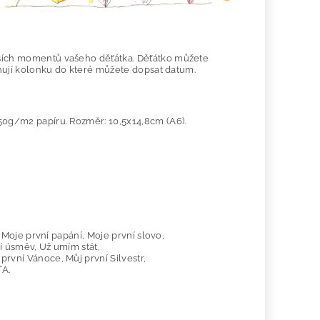
ějších momentů vašeho děťátka. Děťátko můžete
sahují kolonku do které můžete dopsat datum.
350g/m2 papíru. Rozměr: 10,5x14,8cm (A6).
, Moje první papání, Moje první slovo,
ní úsměv, Už umím stát,
první Vánoce, Můj první Silvestr,
TA.