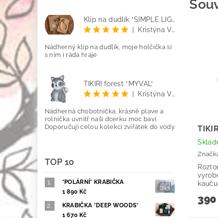
Souv
Klip na dudlík *SIMPLE LIGHT PINK*
|
Kristýna Vetyšková
Nádherný klip na dudlík, moje holčička si
s ním i ráda hraje
TIKIRI forest *MÝVAL*
|
Kristýna Vetyšková
Nádherná chobotnička, krásně plave a
rolnička uvnitř naši dcerku moc baví.
Doporučuji celou kolekci zvířátek do vody
TIKI
Skla
Značk
TOP 10
Roztom
vyrob
*POLÁRNÍ* KRABIČKA
kauču
1 890 Kč
390
KRABIČKA *DEEP WOODS*
1 670 Kč