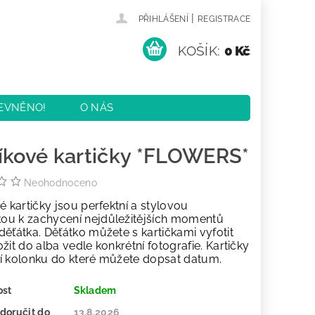
|
PŘIHLÁŠENÍ
REGISTRACE
KOŠÍK:
0 Kč
EVNĚNO!
O NÁS
KY
KONTAKTY
íkové kartičky *FLOWERS*
Neohodnoceno
é kartičky jsou perfektní a stylovou
u k zachycení nejdůležitějších momentů
ěťátka. Děťátko můžete s kartičkami vyfotit
žit do alba vedle konkrétní fotografie. Kartičky
í kolonku do které můžete dopsat datum.
ost
Skladem
doručit do
13.8.2026