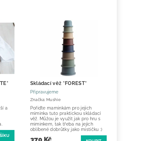
ITE*
Skládací věž *FOREST*
Připravujeme
Značka:
Mushie
ší a
Pořiďte maminkám pro jejich
miminka tuto praktickou skládací
věž. Můžou je využít jak pro hru s
a.
miminkem, tak třeba na jejich
oblíbené dobrůtky jako mističku :)
370 Kč
KOUPIT