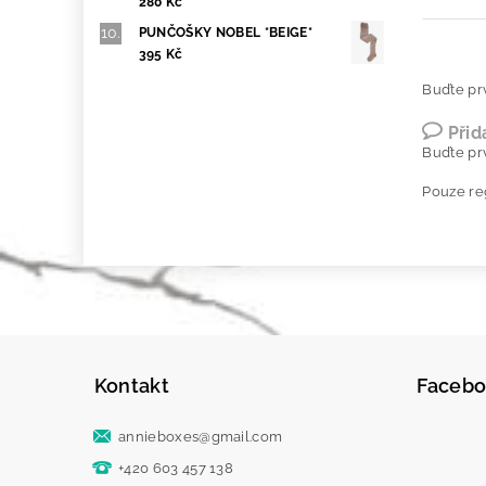
280 Kč
PUNČOŠKY NOBEL *BEIGE*
395 Kč
Buďte prv
Přid
Buďte prv
Pouze re
Kontakt
Faceb
annieboxes
@
gmail.com
+420 603 457 138