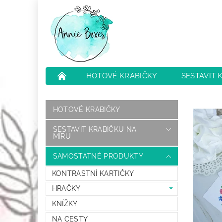
HOTOVÉ KRABIČKY
SESTAVIT 
NEJČASTĚJŠÍ OTÁZKY
HODNOCENÍ O
HOTOVÉ KRABIČKY
SESTAVIT KRABIČKU NA
MÍRU
SAMOSTATNÉ PRODUKTY
KONTRASTNÍ KARTIČKY
HRAČKY
KNÍŽKY
NA CESTY