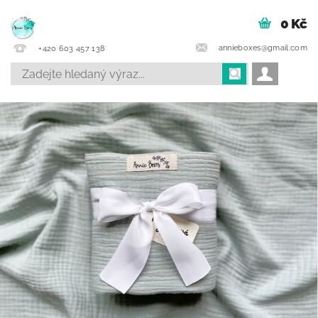
0 Kč
annieboxes@gmail.com
+420 603 457 138