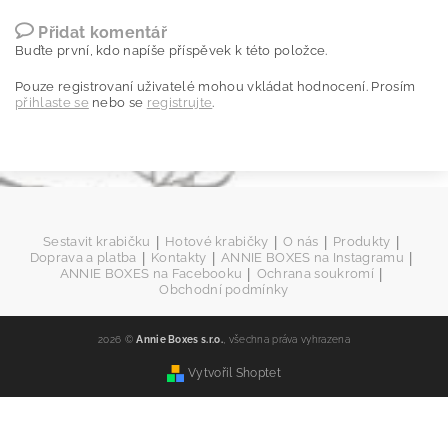
Přidat komentář
Buďte první, kdo napíše příspěvek k této položce.
Pouze registrovaní uživatelé mohou vkládat hodnocení. Prosím
přihlaste se
nebo se
registrujte
.
|
|
|
|
Sestavit krabičku
Hotové krabičky
O nás
Produkty
|
|
|
Doprava a platba
Kontakty
ANNIE BOXES na Instagramu
|
|
ANNIE BOXES na Facebooku
Ochrana soukromí
Obchodní podmínky
2026 ©
Annie Boxes s.r.o.
, všechna práva vyhrazena
Vytvořil Shoptet