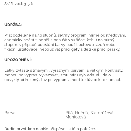
Srážlivost: 3-5 %
ÚDRŽBA:
Prát odděleně na 30 stupňů, šetrný program, mírné odstřeďování,
chemicky nečistit, nebělit, nesušit v sušičce, žehlit na mírný
stupeň, v případě pouštění barvy použít octovou lázeň nebo
fixační ustalovače, nepoužívat prací gely a dětské prací prášky.
UPOZORNĚNÍ:
Látky, zvláště s tmavými, výraznými barvami a velkými kontrasty,
mohou po vyprání vykazovat jistou míru vyblednutí. Jde o
obvyklý, přirozený stav po vyprání a není to důvod k reklamaci.
Barva
Bílá, Hnědá, Starorůžová,
Mentolová
Buďte první, kdo napíše příspěvek k této položce.