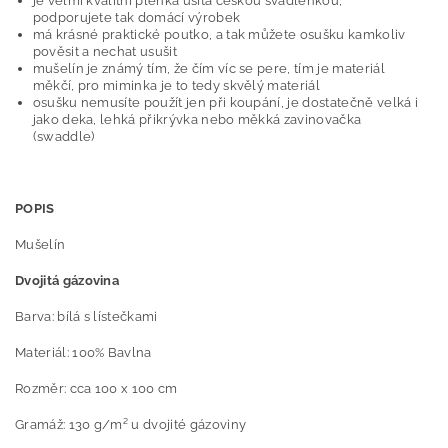
je velmi kvalitní plenka ušitá českou švadlenkou,
podporujete tak domácí výrobek
má krásné praktické poutko, a tak můžete osušku kamkoliv
pověsit a nechat usušit
mušelín je známý tím, že čím víc se pere, tím je materiál
měkčí, pro miminka je to tedy skvělý materiál
osušku nemusíte použít jen při koupání, je dostatečně velká i
jako deka, lehká přikrývka nebo měkká zavinovačka
(swaddle)
POPIS
Mušelín
Dvojitá gázovina
Barva: bílá s lístečkami
Materiál: 100% Bavlna
Rozměr: cca 100 x 100 cm
Gramáž: 130 g/m² u dvojité gázoviny