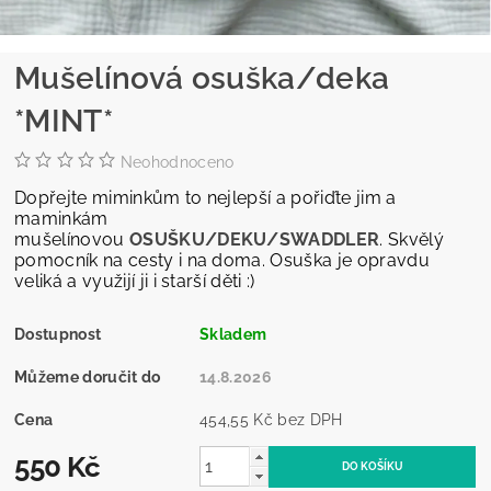
Mušelínová osuška/deka
*MINT*
Neohodnoceno
Dopřejte miminkům to nejlepší a pořiďte jim a
maminkám
mušelínovou
OSUŠKU/DEKU/SWADDLER
. Skvělý
pomocník na cesty i na doma. Osuška je opravdu
veliká a využijí ji i starší děti :)
Dostupnost
Skladem
Můžeme doručit do
14.8.2026
Cena
454,55 Kč bez DPH
550 Kč