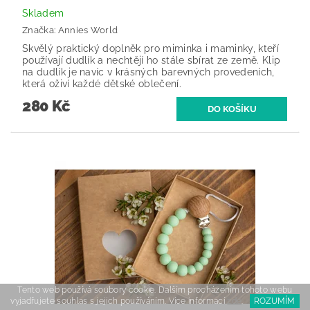
Skladem
Značka:
Annies World
Skvělý praktický doplněk pro miminka i maminky, kteří
používají dudlík a nechtějí ho stále sbírat ze země. Klip
na dudlík je navíc v krásných barevných provedeních,
která oživí každé dětské oblečení.
280 Kč
Tento web používá soubory cookie. Dalším procházením tohoto webu
vyjadřujete souhlas s jejich používáním. Více informací
zde
.
ROZUMÍM