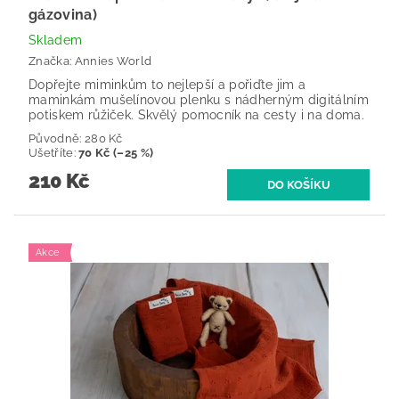
gázovina)
Skladem
Značka:
Annies World
Dopřejte miminkům to nejlepší a pořiďte jim a
maminkám mušelínovou plenku s nádherným digitálním
potiskem růžiček. Skvělý pomocník na cesty i na doma.
Původně:
280 Kč
Ušetříte
:
70 Kč (–25 %)
210 Kč
Akce