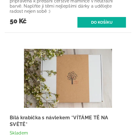
připravena k předání čerstvé mamince v neutrální
barvě. Naplňte ji těmi nejlepšími dárky a udělejte
radost nejen sobě :)
50 Kč
Bílá krabička s návlekem *VÍTÁME TĚ NA
SVĚTĚ*
Skladem