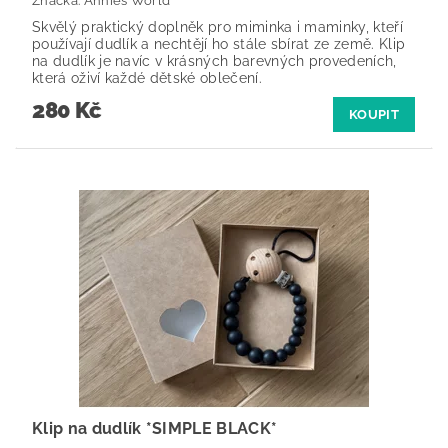
Značka:
Annies World
Skvělý praktický doplněk pro miminka i maminky, kteří
používají dudlík a nechtějí ho stále sbírat ze země. Klip
na dudlík je navíc v krásných barevných provedeních,
která oživí každé dětské oblečení.
280 Kč
KOUPIT
Klip na dudlík *SIMPLE BLACK*