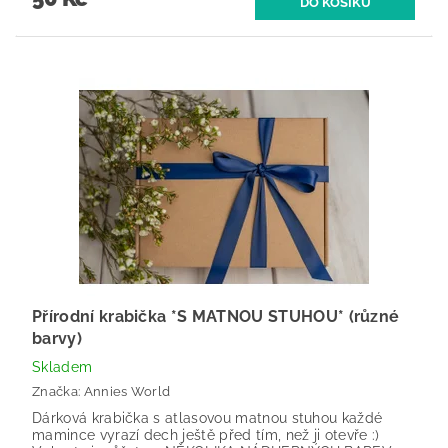
Přírodní krabička *S MATNOU STUHOU* (různé
barvy)
Skladem
Značka:
Annies World
Dárková krabička s atlasovou matnou stuhou každé
mamince vyrazí dech ještě před tím, než ji otevře :)