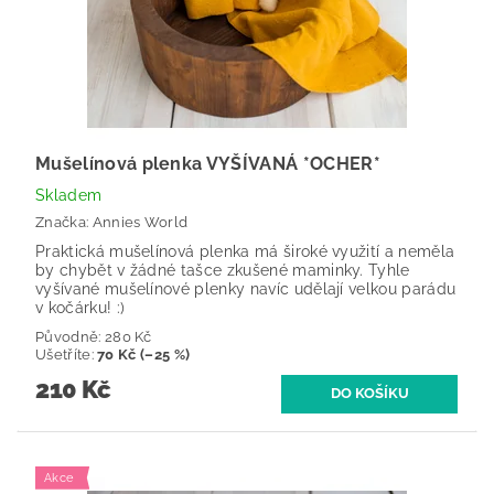
Mušelínová plenka VYŠÍVANÁ *OCHER*
Skladem
Značka:
Annies World
Praktická mušelínová plenka má široké využití a neměla
by chybět v žádné tašce zkušené maminky. Tyhle
vyšívané mušelínové plenky navíc udělají velkou parádu
v kočárku! :)
Původně:
280 Kč
Ušetříte
:
70 Kč (–25 %)
210 Kč
Akce