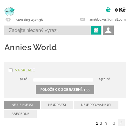
0 Kč
annieboxes@gmail.com
+420 603 457 138
Annies World
NA SKLADĚ
50
Kč
1920
Kč
POLOŽEK K ZOBRAZENÍ:
155
NEJLEVNĚJŠÍ
NEJDRAŽŠÍ
NEJPRODÁVANĚJŠÍ
ABECEDNĚ
...
1
2
3
6