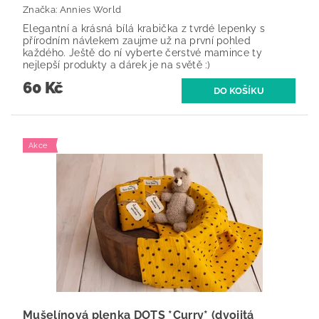
Značka:
Annies World
Elegantní a krásná bílá krabička z tvrdé lepenky s
přírodním návlekem zaujme už na první pohled
každého. Ještě do ní vyberte čerstvé mamince ty
nejlepší produkty a dárek je na světě :)
60 Kč
Akce
Mušelínová plenka DOTS *Curry* (dvojitá