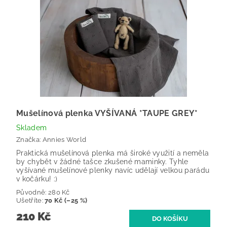
Mušelínová plenka VYŠÍVANÁ *TAUPE GREY*
Skladem
Značka:
Annies World
Praktická mušelínová plenka má široké využití a neměla
by chybět v žádné tašce zkušené maminky. Tyhle
vyšívané mušelínové plenky navíc udělají velkou parádu
v kočárku! :)
Původně:
280 Kč
Ušetříte
:
70 Kč (–25 %)
210 Kč