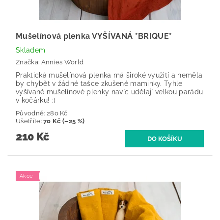
Mušelínová plenka VYŠÍVANÁ *BRIQUE*
Skladem
Značka:
Annies World
Praktická mušelínová plenka má široké využití a neměla
by chybět v žádné tašce zkušené maminky. Tyhle
vyšívané mušelínové plenky navíc udělají velkou parádu
v kočárku! :)
Původně:
280 Kč
Ušetříte
:
70 Kč (–25 %)
210 Kč
Akce